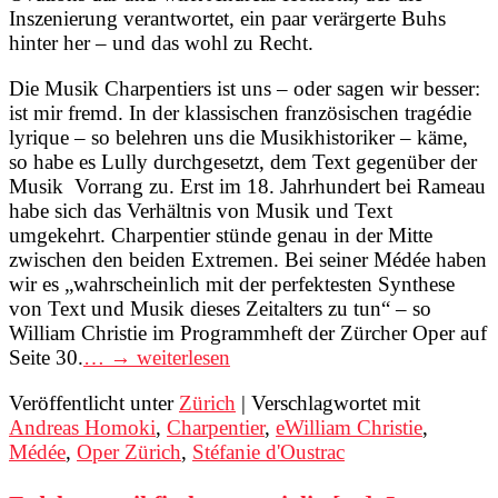
Inszenierung verantwortet, ein paar verärgerte Buhs
hinter her – und das wohl zu Recht.
Die Musik Charpentiers ist uns – oder sagen wir besser:
ist mir fremd. In der klassischen französischen tragédie
lyrique – so belehren uns die Musikhistoriker – käme,
so habe es Lully durchgesetzt, dem Text gegenüber der
Musik Vorrang zu. Erst im 18. Jahrhundert bei Rameau
habe sich das Verhältnis von Musik und Text
umgekehrt. Charpentier stünde genau in der Mitte
zwischen den beiden Extremen. Bei seiner Médée haben
wir es „wahrscheinlich mit der perfektesten Synthese
von Text und Musik dieses Zeitalters zu tun“ – so
William Christie im Programmheft der Zürcher Oper auf
Seite 30.
… → weiterlesen
Veröffentlicht unter
Zürich
|
Verschlagwortet mit
Andreas Homoki
,
Charpentier
,
eWilliam Christie
,
Médée
,
Oper Zürich
,
Stéfanie d'Oustrac