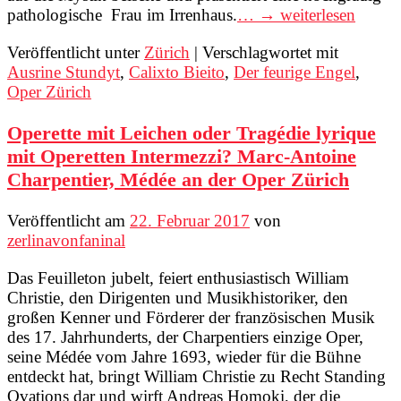
pathologische Frau im Irrenhaus.
… → weiterlesen
Veröffentlicht unter
Zürich
|
Verschlagwortet mit
Ausrine Stundyt
,
Calixto Bieito
,
Der feurige Engel
,
Oper Zürich
Operette mit Leichen oder Tragédie lyrique
mit Operetten Intermezzi? Marc-Antoine
Charpentier, Médée an der Oper Zürich
Veröffentlicht am
22. Februar 2017
von
zerlinavonfaninal
Das Feuilleton jubelt, feiert enthusiastisch William
Christie, den Dirigenten und Musikhistoriker, den
großen Kenner und Förderer der französischen Musik
des 17. Jahrhunderts, der Charpentiers einzige Oper,
seine Médée vom Jahre 1693, wieder für die Bühne
entdeckt hat, bringt William Christie zu Recht Standing
Ovations dar und wirft Andreas Homoki, der die