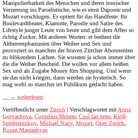
Manipulierbarkeit des Menschen und deren ironischer
Verzerrung ins Parodistische, wie es einst Daponte und
Mozart vorschlugen. Er optiert für das Handfeste: für
Boulevardtheater, Klamotte, Parodie und Satire des
Lifestyle junger Leute von heute und gibt dem Affen so
richtig Zucker. Mit anderen Worten: er bedient die
Altherrenphantasien über Weiber und Sex und
provoziert so manchen der braven Zürcher Abonnenten
zu blökendem Lachen. Sie wussten ja schon immer über
die die Weiber Bescheid. Die wollen vor allem heißen
Sex und als Zugabe Money fürs Shopping. Und wenn
sie das nicht kriegen, dann werden sie hysterisch. So
mag wohl so mancher im Publikum gedacht haben.
… → weiterlesen
Veröffentlicht unter
Zürich
|
Verschlagwortet mit
Anna
Goryachova
,
Cornelius Meister
,
Così fan tutte
,
Kirill
Serebrennikov
,
Michael Nagy
,
Mozart
,
Oper Zürich
,
Ruzan Mantashyan