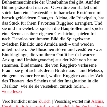
Bühnenmaschinerie der Unterbühne frei gibt. Auf der
Bühne präsentiert man zur Ouvertüre ein Ballett und
spielt dann ein Theaterstück in barocken Kostümen mit
barock gekleideten Chargen. Alcina, die Prinzipalin, hat
das Stück für ihren Favoriten Ruggiero arrangiert. Und
sie und ihr Geliebter spielen die Hauptrollen und spielen
eine Szene aus ihrer eigenen Geschichte, spielen frei
nach Tiepolos berühmtem Bild die Spiegelszene
zwischen Rinaldo und Armida nach – und werden
unterbrochen. Die Illusionen stören und zerstören zwei
Eindringlinge, die von ihrem Outfit her (schwarzer
Anzug und Umhängetasche) aus der Welt von heute
stammen. Bradamante, die von Ruggiero verlassene
Frau – sie gibt sich als deren Bruder aus – und Melisso,
ein gemeinsamer Freund, wollen Ruggiero aus der Welt
des Theaters, des Scheins und der Imagination in die
‚Realität‘, wie sie sie verstehen, zurück holen.
… →
weiterlesen
Veröffentlicht unter
Zürich
|
Verschlagwortet mit
Alcina
,
Cecilia Bartoli
,
Christof Loy
,
Händel
,
Julie Fuchs
,
Oper