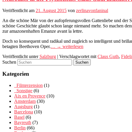
Veröffentlicht am
21. August 2015
von
zerlinavonfaninal
An die schöne Mär von der aufopferungsvollen Gattenliebe und der St
schöne Geschichte glaubt schon lange niemand mehr. So machen den
zur amazonenhaften Emanze avant la lettre.
Doch so konsequent und radikal und zugleich so intelligent und brilla
betagten Beethoven Oper.
… → weiterlesen
Veröffentlicht unter
Salzburg
|
Verschlagwortet mit
Claus Guth
,
Fidel
Suchen
Kategorien
_Filmrezension
(1)
_Sonstige
(6)
Aix en Provence
(10)
Amsterdam
(30)
Augsburg
(1)
Barcelona
(10)
Basel
(6)
Bayreuth
(7)
Berlin
(66)