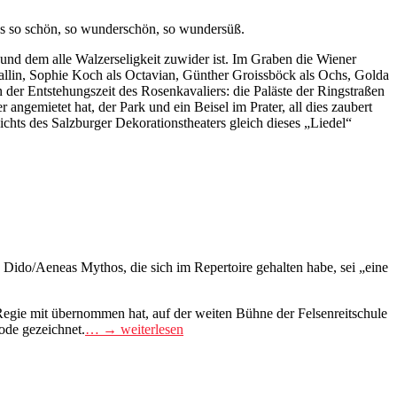
les so schön, so wunderschön, so wundersüß.
 und dem alle Walzerseligkeit zuwider ist. Im Graben die Wiener
hallin, Sophie Koch als Octavian, Günther Groissböck als Ochs, Golda
 der Entstehungszeit des Rosenkavaliers: die Paläste der Ringstraßen
angemietet hat, der Park und ein Beisel im Prater, all dies zaubert
sichts des Salzburger Dekorationstheaters gleich dieses „Liedel“
s Dido/Aeneas Mythos, die sich im Repertoire gehalten habe, sei „eine
 Regie mit übernommen hat, auf der weiten Bühne der Felsenreitschule
ode gezeichnet.
… → weiterlesen