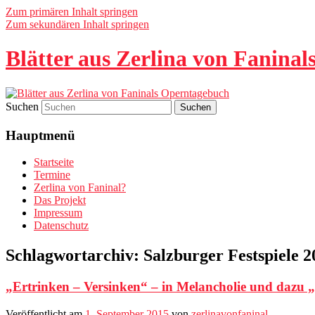
Zum primären Inhalt springen
Zum sekundären Inhalt springen
Blätter aus Zerlina von Fanina
Suchen
Hauptmenü
Startseite
Termine
Zerlina von Faninal?
Das Projekt
Impressum
Datenschutz
Schlagwortarchiv:
Salzburger Festspiele 2
„Ertrinken – Versinken“ – in Melancholie und dazu „
Veröffentlicht am
1. September 2015
von
zerlinavonfaninal