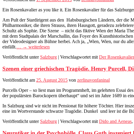
Ein Rosenkavalier as you like it. Ein Rosenkavalier für das Salzbur
Am Pult der Stardirigent aus den Habsburgischen Ländern, der die Me
Philharmoniker, die ihren Strauss, ihren Hausgott, geradezu zelebri
Schultz als Sophie. Die Szene – nicht das fiktive Wien der Maria The
mit dem Stadtpalais der Marschallin, das Foyer des Kunsthistorischen 
der Videodesigner als Bühne herbei. Ach ja, „Wien, Wien, nur du allei
einfällt.
… → weiterlesen
Veröffentlicht unter
Salzburg
|
Verschlagwortet mit
Der Rosenkavalier
Szenen einer griechischen Tragödie. Henry Purcell, D
Veröffentlicht am
25. August 2015
von
zerlinavonfaninal
Purcells Oper – so liest man im Programmheft, im gelehrten Essai des
der populärsten Barockopern überhaupt“ und sei im Jahre 1689 in e
In Salzburg sind wir nicht im Pensionat für höhere Töchter. Hier in
eine im Wortverstande schwarze Tragödie. Dunkel und leer ist die B
Veröffentlicht unter
Salzburg
|
Verschlagwortet mit
Dido and Aeneas
,
Neurotiker in der Psychohölle. Claus Guth inszeniert 