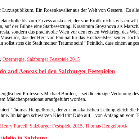
ger Luxuspublikum. Ein Rosenkavalier aus der Welt von Gestern. Es al
lancholie bis zum Exzess auskostet, der von Erotik nichts wissen will
eren, auf der Bühne eine Starbesetzung: Krassimira Stoyanova als Marsc
resia, sondern das prachtvolle Wien vor dem ersten Weltkrieg, das Wien
Museums, das der Herr von Faninal für das Hochzeitsfest seiner Tochter 
n sollst stets die Stadt meiner Träume sein!“ Peinlich, dass einem ange
,
Opernregie
,
Salzburger Festspiele 2015
ido and Aeneas bei den Salzburger Festspielen
 englischen Professors Michael Burden, – sei die einzige Vertonung de
inem Mädchenpensionat uraufgeführt worden.
szeniert Thomas Hengelbrock, der zur musikalischen Leitung gleich die
ühne. Im langen schwarzen Kleid tritt Dido auf – von Anfang an vom T
Henry Purcell
,
Salzburger Festspiele 2015
,
Thomas Hengelbrock
Fidelio in Salzburg