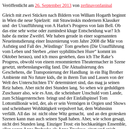
Veröffentlicht am
26. September 2013
von
zerlinavonfaninal
Gleich mit zwei Stücken nach Bildern von William Hogarth beginnt
in Wien die neue Spielzeit: mit Strawinskis modernem Klassiker
und der Uraufführung von A Harlot’s Progress von Iain Bell. Ob
das eine sehr weise oder zumindest kluge Entscheidung war? Ich
habe da meine Zweifel. Wir haben gerade in einer sogenannten
Neueinstudierung einer Inszenierung vom Jahre 2008 die Mär von
Aufstieg und Fall des ‚Wüstlings‘ Tom gesehen (Die Uraufführung
vom Leben und Sterben „einer syphilitischen Hure“ kommt im
Oktober heraus), und ich muss gestehen, dass ich The Rake’s
Progress, obwohl von einem renommierten Theatermacher in Szene
gesetzt, sterbenslangweilig fand. Die Aktualisierung des
Geschehens, die Transponierung der Handlung in ein Big Brother
Ambiente mit No future kids, die in ihrem Tun und Lassen von der
Welt des Unterschichten TV determiniert sind, das mag ja seinen
Reiz haben. Aber nicht drei Stunden lang. So sehen wir geduldigen
Zuschauer also, wie es Ann, die scheinbare Unschuld vom Lande,
zum Schlagersternchen bringt und der Einfallspinsel Tom
Lottomillionär wird, der, als er sein Vermögen in Orgien und Shows
und scheinbarer Wohltätigkeit verpulvert hat, dem Wahnsinn
verfällt. All das ist nicht ohne Witz gemacht, und an den grotesken
Szenen kann man auch seinen Spaß haben. Aber, wie schon gesagt,
nicht drei Stunden lang. Einziger Trost: ein hochkarätiges Ensemble,