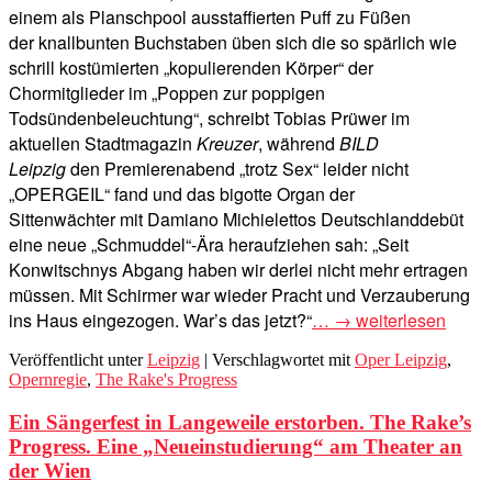
einem als Planschpool ausstaffierten Puff zu Füßen
der knallbunten Buchstaben üben sich die so spärlich wie
schrill kostümierten „kopulierenden Körper“ der
Chormitglieder im „Poppen zur poppigen
Todsündenbeleuchtung“, schreibt Tobias Prüwer im
aktuellen Stadtmagazin
Kreuzer
, während
BILD
Leipzig
den Premierenabend „trotz Sex“ leider nicht
„OPERGEIL“ fand und das bigotte Organ der
Sittenwächter mit Damiano Michielettos Deutschlanddebüt
eine neue „Schmuddel“-Ära heraufziehen sah: „Seit
Konwitschnys Abgang haben wir derlei nicht mehr ertragen
müssen. Mit Schirmer war wieder Pracht und Verzauberung
ins Haus eingezogen. War’s das jetzt?“
… → weiterlesen
Veröffentlicht unter
Leipzig
|
Verschlagwortet mit
Oper Leipzig
,
Opernregie
,
The Rake's Progress
Ein Sängerfest in Langeweile erstorben. The Rake’s
Progress. Eine „Neueinstudierung“ am Theater an
der Wien