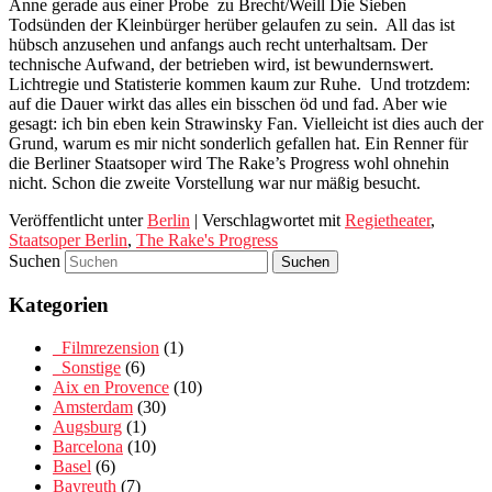
Anne gerade aus einer Probe zu Brecht/Weill Die Sieben
Todsünden der Kleinbürger herüber gelaufen zu sein. All das ist
hübsch anzusehen und anfangs auch recht unterhaltsam. Der
technische Aufwand, der betrieben wird, ist bewundernswert.
Lichtregie und Statisterie kommen kaum zur Ruhe. Und trotzdem:
auf die Dauer wirkt das alles ein bisschen öd und fad. Aber wie
gesagt: ich bin eben kein Strawinsky Fan. Vielleicht ist dies auch der
Grund, warum es mir nicht sonderlich gefallen hat. Ein Renner für
die Berliner Staatsoper wird The Rake’s Progress wohl ohnehin
nicht. Schon die zweite Vorstellung war nur mäßig besucht.
Veröffentlicht unter
Berlin
|
Verschlagwortet mit
Regietheater
,
Staatsoper Berlin
,
The Rake's Progress
Suchen
Kategorien
_Filmrezension
(1)
_Sonstige
(6)
Aix en Provence
(10)
Amsterdam
(30)
Augsburg
(1)
Barcelona
(10)
Basel
(6)
Bayreuth
(7)