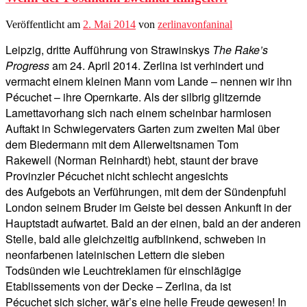
Veröffentlicht am
2. Mai 2014
von
zerlinavonfaninal
Leipzig, dritte Aufführung von Strawinskys
The Rake’s
Progress
am 24. April 2014. Zerlina ist verhindert und
vermacht einem kleinen Mann vom Lande – nennen wir ihn
Pécuchet – ihre Opernkarte. Als der silbrig glitzernde
Lamettavorhang sich nach einem scheinbar harmlosen
Auftakt in Schwiegervaters Garten zum zweiten Mal über
dem Biedermann mit dem Allerweltsnamen Tom
Rakewell (Norman Reinhardt) hebt, staunt der brave
Provinzler Pécuchet nicht schlecht angesichts
des Aufgebots an Verführungen, mit dem der Sündenpfuhl
London seinem Bruder im Geiste bei dessen Ankunft in der
Hauptstadt aufwartet. Bald an der einen, bald an der anderen
Stelle, bald alle gleichzeitig aufblinkend, schweben in
neonfarbenen lateinischen Lettern die sieben
Todsünden wie Leuchtreklamen für einschlägige
Etablissements von der Decke – Zerlina, da ist
Pécuchet sich sicher, wär’s eine helle Freude gewesen! In