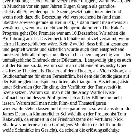
‚Verfremdung“. Doch wenn Metzmacher dirigiert, Warlinowski, der
in München vor ein paar Jahren Eugen Onegin als grandios-
effektvolle Schwulenoper in Szene gesetzt hatte, inszeniert und
wenn noch dazu die Besetzung viel versprechend ist (und man
überdies sowieso gerade in Berlin ist), ja dann meint man etwas zu
versäumen, wenn man nicht zur Neuproduktion von The Rake’s
Progress geht (Die Premiere war am 10.Dezember. Wir sahen die
Aufführung am 12. Dezember). Ich hätte nicht viel versäumt, wenn
ich zu Hause geblieben wäre. Kein Zweifel, dass brillant gesungen
und gespielt wurde und sicherlich wurde auch dem entsprechend
musiziert. Mir allerdings kam alles ein bisschen langweilig vor – der
unmaßgebliche Eindruck einer Dilettantin. Langweilig ging es auch
auf der Bühne zu. Ja, warum soll man nicht eine Strawinsky Oper
als Revue Theater, als Theater auf dem Theater, als Video Show, als
Studioaufnahme für einen Fernsehfilm, bei dem die Studiogäste auf
der Bühne gleich mitspielen dürfen, als trianguläre Beziehungskiste
unter Schwulen (der Jüngling, der Verführer, der Transvestit) in
Szene setzen. Warum soll man nicht die Andy Warhol Kiste
aufmachen und dessen Popfiguren sich auf der Bühne tummeln
lassen. Warum soll man nicht Film- und Theaterfiguren
wiederauferstehen lassen und diese parodieren: so wird aus dem Idol
James Dean ein kümmerlicher Schwächling (der Protagonist Tom
Rakewell), da erinnert in der Friedhofsszene der Verführer Nick
Shadow von ferne an den Gründgens Mephisto (es fehlt nur die
weiße Schminke im Gesicht), da scheint die erlösungssüchtige