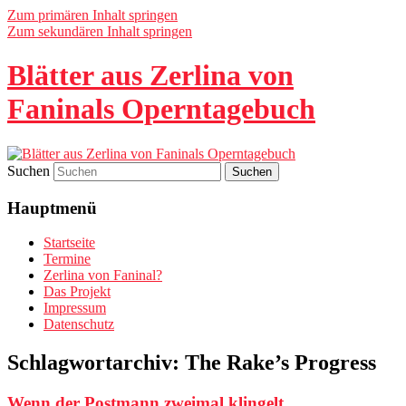
Zum primären Inhalt springen
Zum sekundären Inhalt springen
Blätter aus Zerlina von
Faninals Operntagebuch
Suchen
Hauptmenü
Startseite
Termine
Zerlina von Faninal?
Das Projekt
Impressum
Datenschutz
Schlagwortarchiv:
The Rake’s Progress
Wenn der Postmann zweimal klingelt…