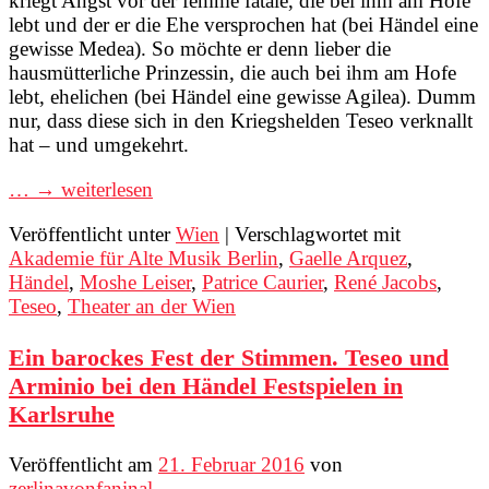
kriegt Angst vor der femme fatale, die bei ihm am Hofe
lebt und der er die Ehe versprochen hat (bei Händel eine
gewisse Medea). So möchte er denn lieber die
hausmütterliche Prinzessin, die auch bei ihm am Hofe
lebt, ehelichen (bei Händel eine gewisse Agilea). Dumm
nur, dass diese sich in den Kriegshelden Teseo verknallt
hat – und umgekehrt.
… → weiterlesen
Veröffentlicht unter
Wien
|
Verschlagwortet mit
Akademie für Alte Musik Berlin
,
Gaelle Arquez
,
Händel
,
Moshe Leiser
,
Patrice Caurier
,
René Jacobs
,
Teseo
,
Theater an der Wien
Ein barockes Fest der Stimmen. Teseo und
Arminio bei den Händel Festspielen in
Karlsruhe
Veröffentlicht am
21. Februar 2016
von
zerlinavonfaninal