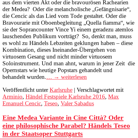
aus dem vierten Akt oder die bravourösen Rachearien
der Medea? Oder die melancholische „Gefängnisarie“,
die Cencic als das Lied vom Tode gestaltet. Oder die
Bravourarie mit Oboenbegleitung „Quella fiamma“, wie
sie der Soprancounter Vince Yi einem geradezu atemlos
lauschenden Publikum vorträgt? So, denkt man, muss
es wohl zu Händels Lebzeiten geklungen haben – diese
Kombination, dieses Ineinander-Übergehen von
virtuosem Gesang und nicht minder virtuosem
Soloinstrument. Und man ahnt, warum in jener Zeit die
Opernstars wie heutige Popstars gehandelt und
behandelt wurden.
… → weiterlesen
Veröffentlicht unter
Karlsruhe
|
Verschlagwortet mit
Arminio
,
Händel Festspiele Karlsruhe 2016
,
Max
Emanuel Cencic
,
Teseo
,
Valer Sabadus
Eine Medea Variante in Cine Città? Oder
eine philosophische Parabel? Händels Teseo
in der Staatsoper Stuttgarts