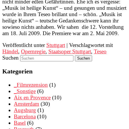
nicht minder edlen Gefährtinnen. Ehe ich es vergesse:
„Musik ist heilige Kunst“ – und gesungen und musiziert
wurde in Ihrem Teseo brillant und – schön. „Musik ist
heilige Kunst“ – teutsche Gedankenschwere kann ihr
sowieso nichts anhaben. Wir sahen die 12. Vorstellung
am 18. Juli 2009. Die Premiere war am 2. Mai 2009.
Veröffentlicht unter
Stuttgart
|
Verschlagwortet mit
Händel
,
Opernregie
,
Staatsoper Stuttgart
,
Teseo
Suchen
Kategorien
_Filmrezension
(1)
_Sonstige
(6)
Aix en Provence
(10)
Amsterdam
(30)
Augsburg
(1)
Barcelona
(10)
Basel
(6)