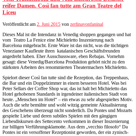
reifer Damen. Così fan tutte am Gran Teatre del
Liceu
Veröffentlicht am
2. Juni 2015
von
zerlinavonfaninal
Dieses Mal ist die Intendanz in Venedig shoppen gegangen und hat
vom Teatro La Fenice eine Michieletto Inszenierung nach
Barcelona mitgebracht. Erste Ware ist das nicht, was die tüchtigen
Venezianer Kaufleute ihren katalanischen Geschäftsfreunden
angedreht haben. Eher Ausschussware, eben Rebajas. Vornehm
gesagt: diese Venedig/Barcelona Produktion gehört nicht zu den
stärksten Arbeiten des renommierten Theatermachers Michieletto.
Spielort dieser Così fan tutte sind die Rezeption, das Treppenhaus,
die Bar und ein Doppelzimmer in einem besseren Hotel. Was bei
Peter Sellars der Coffee Shop war, das ist halt bei Michieletto das
Hotel gehobenen Standards in irgendeiner italienischen Stadt von
heute. „Menschen im Hotel“ – ein etwas zu sehr abgespieltes Motiv.
Auch die sehr bemühte und wohl witzig gemeinte Aktualisierung
des Geschehens überzeugt nicht sonderlich. Da Pontes und Mozarts
gespielte Liebe und deren subtiles Spielen mit den gängigen
Liebesdiskursen des Settecento verkommen in dieser Inszenierung
zur billigen Verführungsklamotte. Aus dem „vecchio filosofo“ Da
Pontes ist ein versoffener Rezeptionist geworden, der ein zynisch-