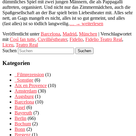
dümmliches Spiel mit zwei jungen Männern, die als Pappagalli
auftreten, organisiert. Und nicht nur das Zimmermädchen, auch die
Spaßgesellschaft an der Bar spielt beim Liebestheater mit. Alles sehr
nett, an Gags mangelt es nicht, alles ist so gut gemeint, und alles
(fast alles) ist so tödlich langweilig.
… → weiterlesen
Veröffentlicht unter
Barcelona
,
Madrid
,
München
|
Verschlagwortet
mit
Così fan tutte
,
Cuvilliéstheater
,
Fidelio
,
Fidelio Teatro Real
,
Liceu
,
Teatro Real
Suchen
Kategorien
_Filmrezension
(1)
_Sonstige
(6)
Aix en Provence
(10)
Amsterdam
(30)
Augsburg
(1)
Barcelona
(10)
Basel
(6)
Bayreuth
(7)
Berlin
(66)
Bochum
(2)
Bonn
(2)
Bregenz
(1)