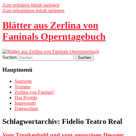
Zum primären Inhalt springen
Zum sekundären Inhalt springen
Blätter aus Zerlina von
Faninals Operntagebuch
Suchen
Hauptmenü
Startseite
Termine
Zerlina von Faninal?
Das Projekt
Impressum
Datenschutz
Schlagwortarchiv:
Fidelio Teatro Real
Vom Trunkenbold und vom amourösen Desaster