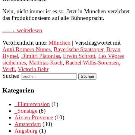
Nein, nicht immer ist es so. Jetzt in München verzichtet
das Produktionsteam auf alle Bühnenpracht.
… → weiterlesen
Veröffentlicht unter
München
|
Verschlagwortet mit
Antú Romero Nunes
,
Bayerische Staatsoper
,
Bryan
Hymel
,
Dimitri Platonias
,
Erwin Schrott
,
Les Vêpres
siciliennes
,
Matthias Koch
,
Rachel Willis-Sorensen
,
Verdi
,
Victoria Behr
Suchen
Kategorien
_Filmrezension
(1)
_Sonstige
(6)
Aix en Provence
(10)
Amsterdam
(30)
Augsburg
(1)