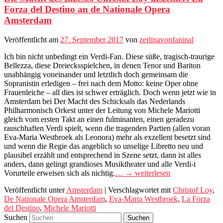
Forza del Destino an de Nationale Opera
Amsterdam
Veröffentlicht am
27. September 2017
von
zerlinavonfaninal
Ich bin nicht unbedingt ein Verdi-Fan. Diese süße, tragisch-traurige
Bellezza, diese Dreiecksspielchen, in denen Tenor und Bariton
unabhängig voneinander und letztlich doch gemeinsam die
Sopranistin erledigen – frei nach dem Motto: keine Oper ohne
Frauenleiche – all dies ist schwer erträglich. Doch wenn jetzt wie in
Amsterdam bei Der Macht des Schicksals das Nederlands
Philharmonisch Orkest unter der Leitung von Michele Mariotti
gleich vom ersten Takt an einen fulminanten, einen geradezu
rauschhaften Verdi spielt, wenn die tragenden Partien (allen voran
Eva-Maria Westbroek als Leonora) mehr als exzellent besetzt sind
und wenn die Regie das angeblich so unselige Libretto neu und
plausibel erzählt und entsprechend in Szene setzt, dann ist alles
anders, dann gelingt grandioses Musiktheater und alle Verdi-i
Vorurteile erweisen sich als nichtig.
… → weiterlesen
Veröffentlicht unter
Amsterdam
|
Verschlagwortet mit
Christof Loy
,
De Nationale Opera Amsterdam
,
Eva-Maria Westbroek
,
La Forza
del Destino
,
Michele Mariotti
Suchen