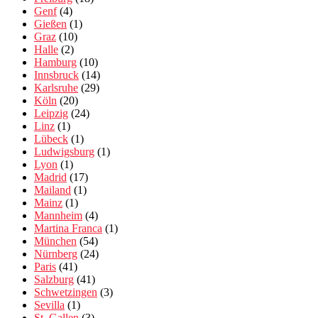
Genf
(4)
Gießen
(1)
Graz
(10)
Halle
(2)
Hamburg
(10)
Innsbruck
(14)
Karlsruhe
(29)
Köln
(20)
Leipzig
(24)
Linz
(1)
Lübeck
(1)
Ludwigsburg
(1)
Lyon
(1)
Madrid
(17)
Mailand
(1)
Mainz
(1)
Mannheim
(4)
Martina Franca
(1)
München
(54)
Nürnberg
(24)
Paris
(41)
Salzburg
(41)
Schwetzingen
(3)
Sevilla
(1)
St. Gallen
(3)