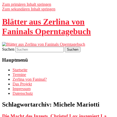
Zum primären Inhalt springen
Zum sekundären Inhalt springen
Blätter aus Zerlina von
Faninals Operntagebuch
Suchen
Hauptmenü
Startseite
Termine
Zerlina von Faninal?
Das Projekt
Impressum
Datenschutz
Schlagwortarchiv:
Michele Mariotti
Die Macht des Inzests. Christof Loy inszeniert La