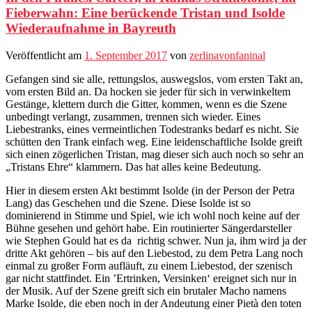
Fieberwahn: Eine berückende Tristan und Isolde
Wiederaufnahme in Bayreuth
Veröffentlicht am
1. September 2017
von
zerlinavonfaninal
Gefangen sind sie alle, rettungslos, auswegslos, vom ersten Takt an,
vom ersten Bild an. Da hocken sie jeder für sich in verwinkeltem
Gestänge, klettern durch die Gitter, kommen, wenn es die Szene
unbedingt verlangt, zusammen, trennen sich wieder. Eines
Liebestranks, eines vermeintlichen Todestranks bedarf es nicht. Sie
schütten den Trank einfach weg. Eine leidenschaftliche Isolde greift
sich einen zögerlichen Tristan, mag dieser sich auch noch so sehr an
„Tristans Ehre“ klammern. Das hat alles keine Bedeutung.
Hier in diesem ersten Akt bestimmt Isolde (in der Person der Petra
Lang) das Geschehen und die Szene. Diese Isolde ist so
dominierend in Stimme und Spiel, wie ich wohl noch keine auf der
Bühne gesehen und gehört habe. Ein routinierter Sängerdarsteller
wie Stephen Gould hat es da richtig schwer. Nun ja, ihm wird ja der
dritte Akt gehören – bis auf den Liebestod, zu dem Petra Lang noch
einmal zu großer Form aufläuft, zu einem Liebestod, der szenisch
gar nicht stattfindet. Ein ’Ertrinken, Versinken‘ ereignet sich nur in
der Musik. Auf der Szene greift sich ein brutaler Macho namens
Marke Isolde, die eben noch in der Andeutung einer Pietà den toten