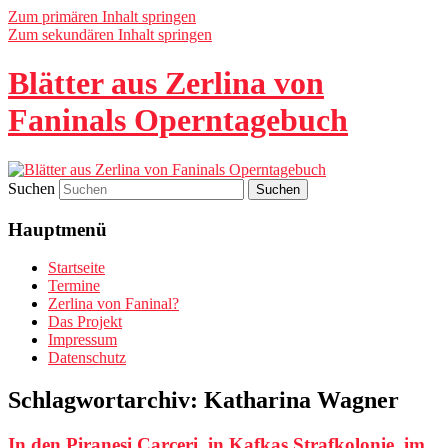
Zum primären Inhalt springen
Zum sekundären Inhalt springen
Blätter aus Zerlina von
Faninals Operntagebuch
Suchen
Hauptmenü
Startseite
Termine
Zerlina von Faninal?
Das Projekt
Impressum
Datenschutz
Schlagwortarchiv:
Katharina Wagner
In den Piranesi Carceri, in Kafkas Strafkolonie, im