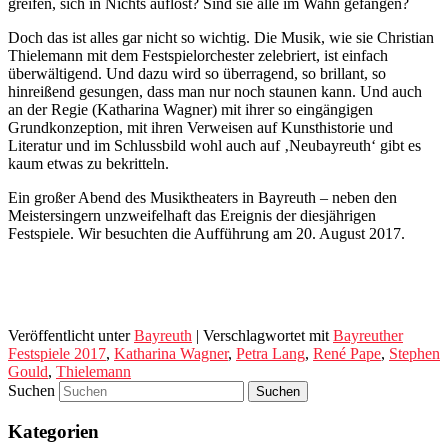
greifen, sich in Nichts auflöst? Sind sie alle im Wahn gefangen?
Doch das ist alles gar nicht so wichtig. Die Musik, wie sie Christian
Thielemann mit dem Festspielorchester zelebriert, ist einfach
überwältigend. Und dazu wird so überragend, so brillant, so
hinreißend gesungen, dass man nur noch staunen kann. Und auch
an der Regie (Katharina Wagner) mit ihrer so eingängigen
Grundkonzeption, mit ihren Verweisen auf Kunsthistorie und
Literatur und im Schlussbild wohl auch auf ‚Neubayreuth‘ gibt es
kaum etwas zu bekritteln.
Ein großer Abend des Musiktheaters in Bayreuth – neben den
Meistersingern unzweifelhaft das Ereignis der diesjährigen
Festspiele. Wir besuchten die Aufführung am 20. August 2017.
Veröffentlicht unter
Bayreuth
|
Verschlagwortet mit
Bayreuther
Festspiele 2017
,
Katharina Wagner
,
Petra Lang
,
René Pape
,
Stephen
Gould
,
Thielemann
Suchen
Kategorien