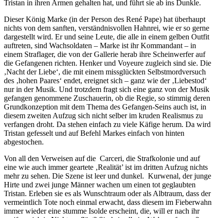
Tristan in ihren Armen gehalten hat, und führt sie ab ins Dunkle.
Dieser König Marke (in der Person des René Pape) hat überhaupt
nichts von dem sanften, verständnisvollen Hahnrei, wie er so gerne
dargestellt wird. Er und seine Leute, die alle in einem gelben Outfit
auftreten, sind Wachsoldaten – Marke ist ihr Kommandant – in
einem Straflager, die von der Gallerie herab ihre Scheinwerfer auf
die Gefangenen richten. Henker und Voyeure zugleich sind sie. Die
‚Nacht der Liebe‘, die mit einem missglückten Selbstmordversuch
des ‚hohen Paares‘ endet, ereignet sich – ganz wie der ‚Liebestod‘
nur in der Musik. Und trotzdem fragt sich eine ganz von der Musik
gefangen genommene Zuschauerin, ob die Regie, so stimmig deren
Grundkonzeption mit dem Thema des Gefangen-Seins auch ist, in
diesem zweiten Aufzug sich nicht selber im kruden Realismus zu
verfangen droht. Da stehen einfach zu viele Käfige herum. Da wird
Tristan gefesselt und auf Befehl Markes einfach von hinten
abgestochen.
Von all den Verweisen auf die Carceri, die Strafkolonie und auf
eine wie auch immer geartete ‚Realität’ ist im dritten Aufzug nichts
mehr zu sehen. Die Szene ist leer und dunkel. Kurwenal, der junge
Hirte und zwei junge Männer wachen um einen tot geglaubten
Tristan. Erleben sie es als Wunschtraum oder als Albtraum, dass der
vermeintlich Tote noch einmal erwacht, dass diesem im Fieberwahn
immer wieder eine stumme Isolde erscheint, die, will er nach ihr