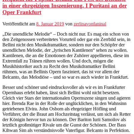
in einer ehrgeizigen Inszenierung. I Puritani an der
Oper Frankfurt
Veröffentlicht am
8. Januar 2019
von
zerlinavonfaninal
„Die unendliche Melodie“ – Doch nicht nur. Es mag ein schon von
den Zeitgenossen verbreitetes Vorurteil oder gar ein Zerrbild sein, in
Bellini nicht den Musikdramatiker, sondern nur den Schöpfer der
unendlichen Melodie, der „lyrischen Kantilenen“ sehen zu wollen.
Kantilenen, die an die Emotionen der Zuhörer appellieren, diese im
Extremfall zu Tränen rühren wollen. Und doch, mögen die
Musikhistoriker auch zu Recht den Musikdramatiker Bellini
rühmen, was an Bellinis Opern fasziniert, das ist vor allem der
Belcanto, das Melodiöse – und so war es auch wieder in Frankfurt.
Besser und schöner und eindrucksvoller als wir es im Frankfurter
Opernhaus erlebt haben, lässt sich Bellini wohl nicht besetzen.
Gleich vier Stars der internationalen Opernszene singen und agieren
hier. Brenda Rae in der Rolle der unglücklichen, in den Wahnsinn
getriebenen Elvira. John Osborn als ehrgeiziger Höfling und
Verführer, der die Braut am Hochzeitstag verlässt, um sich als Retter
der Königin hervor tun zu können. Der Bariton Iurii Samoilov als
letztlich großmütiger Rivale um die Gunst der Schönen. Der Bass
Kihwan Sim als verständnisvolle Vaterfigur. Belcanto in Perfektion.