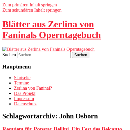
Zum primären Inhalt springen
Zum sekundären Inhalt springen
Blätter aus Zerlina von
Faninals Operntagebuch
Suchen
Hauptmenü
Startseite
Termine
Zerlina von Faninal?
Das Projekt
Impressum
Datenschutz
Schlagwortarchiv:
John Osborn
Requiem für Popstar Bellini. Ein Fest des Belcanto