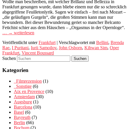
Wollte man beschreiben, mit welcher Brillanz und Bellezza in
Frankfurt gesungen wurde, dann bliebe einem nur die so schrecklich
abgegriffene Feuilletonlyrik. Sagen wir einfach – frei nach Mozart –
„die geläufigen Gurgeln“, die großen Stimmen kann man nur
bewundern. Bei dieser Bewunderung geriet so mancher Belcanto
Fetichist schier aus dem Häuschen – „Orgasmus in der Opernloge“.
… → weiterlesen
Veröffentlicht unter
Frankfurt
|
Verschlagwortet mit
Bellini
,
Brenda
Rae
,
I Puritani
,
Iurii Samoilov
,
John Osborn
,
Kihwan Sim
,
Oper
Frankfurt
,
Vincent Boussard
Suchen
Kategorien
_Filmrezension
(1)
_Sonstige
(6)
Aix en Provence
(10)
Amsterdam
(30)
Augsburg
(1)
Barcelona
(10)
Basel
(6)
Bayreuth
(7)
Berlin
(66)
Bochum
(2)