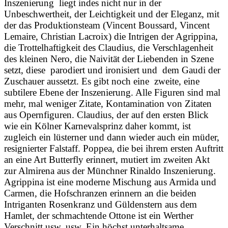
Inszenierung liegt indes nicht nur in der
Unbeschwertheit, der Leichtigkeit und der Eleganz, mit
der das Produktionsteam (Vincent Boussard, Vincent
Lemaire, Christian Lacroix) die Intrigen der Agrippina,
die Trottelhaftigkeit des Claudius, die Verschlagenheit
des kleinen Nero, die Naivität der Liebenden in Szene
setzt, diese parodiert und ironisiert und dem Gaudi der
Zuschauer aussetzt. Es gibt noch eine zweite, eine
subtilere Ebene der Inszenierung. Alle Figuren sind mal
mehr, mal weniger Zitate, Kontamination von Zitaten
aus Opernfiguren. Claudius, der auf den ersten Blick
wie ein Kölner Karnevalsprinz daher kommt, ist
zugleich ein lüsterner und dann wieder auch ein müder,
resignierter Falstaff. Poppea, die bei ihrem ersten Auftritt
an eine Art Butterfly erinnert, mutiert im zweiten Akt
zur Almirena aus der Münchner Rinaldo Inszenierung.
Agrippina ist eine moderne Mischung aus Armida und
Carmen, die Hofschranzen erinnern an die beiden
Intriganten Rosenkranz und Güldenstern aus dem
Hamlet, der schmachtende Ottone ist ein Werther
Verschnitt usw. usw. Ein höchst unterhaltsame