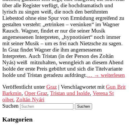
über alle Register verfügt, die hochdramatisch und
lyrisch zu singen weiß, die noch den berühmten
Liebestod ohne eine Spur von Ermüdung ergreifend zu
gestalten versteht: „ertrinken – versinken“ im Wagner
Rausch. Wagner, findet er nur die seiner Musik
angemessenen Interpreten, „hypnotisiert“ noch immer
mit seiner Musik – um es frei nach Nietzsche zu sagen.
In Graz findet Wagner die ihm angemessenen
Interpreten. Auch Tristan (in der Person des Zoltán
Nyás) weiß mitzuhalten, wenngleich an diesem Abend
Isolde der erste Preis gebührt und sich die Titelvariante
Isolde und Tristan geradezu aufdrängt.
… → weiterlesen
Veröffentlicht unter
Graz
|
Verschlagwortet mit
Gun Brit
Barkmin
,
Oper Graz
,
Tristan und Isolde
,
Verena St
oiber
,
Zoltán Nyári
Suchen
Kategorien