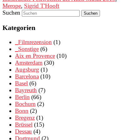
Merope
,
Sigrid T'Hooft
Suchen
Kategorien
_Filmrezension
(1)
_Sonstige
(6)
Aix en Provence
(10)
Amsterdam
(30)
Augsburg
(1)
Barcelona
(10)
Basel
(6)
Bayreuth
(7)
Berlin
(66)
Bochum
(2)
Bonn
(2)
Bregenz
(1)
Brüssel
(15)
Dessau
(4)
Dortmund
(2)