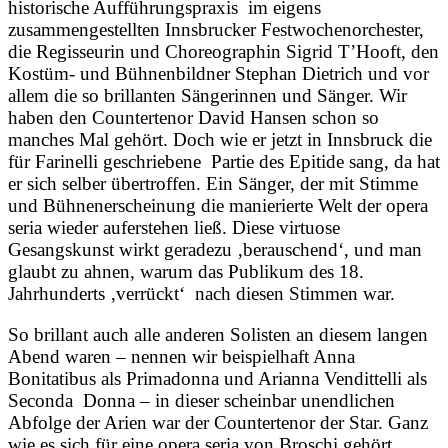
historische Aufführungspraxis im eigens
zusammengestellten Innsbrucker Festwochenorchester,
die Regisseurin und Choreographin Sigrid T’Hooft, den
Kostüm- und Bühnenbildner Stephan Dietrich und vor
allem die so brillanten Sängerinnen und Sänger. Wir
haben den Countertenor David Hansen schon so
manches Mal gehört. Doch wie er jetzt in Innsbruck die
für Farinelli geschriebene Partie des Epitide sang, da hat
er sich selber übertroffen. Ein Sänger, der mit Stimme
und Bühnenerscheinung die manierierte Welt der opera
seria wieder auferstehen ließ. Diese virtuose
Gesangskunst wirkt geradezu ‚berauschend‘, und man
glaubt zu ahnen, warum das Publikum des 18.
Jahrhunderts ‚verrückt‘ nach diesen Stimmen war.
So brillant auch alle anderen Solisten an diesem langen
Abend waren – nennen wir beispielhaft Anna
Bonitatibus als Primadonna und Arianna Vendittelli als
Seconda Donna – in dieser scheinbar unendlichen
Abfolge der Arien war der Countertenor der Star. Ganz
wie es sich für eine opera seria von Broschi gehört.