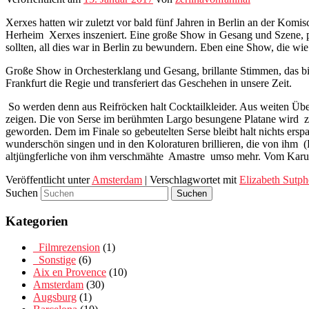
Xerxes hatten wir zuletzt vor bald fünf Jahren in Berlin an der Komi
Herheim
Xerxes inszeniert. Eine große Show in Gesang und Szene, 
sollten, all dies war in Berlin zu bewundern. Eben eine Show, die wi
Große Show in Orchesterklang und Gesang, brillante Stimmen, das biet
Frankfurt die Regie und transferiert das Geschehen in unsere Zeit.
So werden denn aus Reifröcken halt Cocktailkleider. Aus weiten Üb
zeigen. Die von Serse im berühmten Largo besungene Platane wird
z
geworden. Dem im Finale so gebeutelten Serse bleibt halt nichts ersp
wunderschön singen und in den Koloraturen brillieren, die von ihm
(
altjüngferliche von ihm verschmähte
Amastre
umso mehr. Vom Karuss
Veröffentlicht unter
Amsterdam
|
Verschlagwortet mit
Elizabeth Sutp
Suchen
Kategorien
_Filmrezension
(1)
_Sonstige
(6)
Aix en Provence
(10)
Amsterdam
(30)
Augsburg
(1)