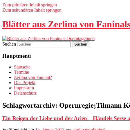
Zum primären Inhalt springen
Zum sekundären Inhalt springen
Blätter aus Zerlina von Fanina
Suchen
Hauptmenü
Startseite
Termine
Zerlina von Faninal?
Das Projekt
Impressum
Datenschutz
Schlagwortarchiv:
Opernregie;Tilmann Kö
Ein Reigen der Liebe und der Arien – Händels Serse 
Veröffentlicht am
15. Januar 2017
von
zerlinavonfaninal