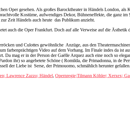
schen O
per gesehen. Als großes Barocktheater in Händels London,
als 
prachtvolle Kostüme, aufwendiges Dekor, Bühneneffekte, die ganz im 
e zur Zeit Händels auch heute
das Publikum anzieht.
et auch die Oper Frankfurt. Doch auf alle Verweise auf die Ästhetik d
erröcken und Culottes gewöhnliche
Anzüge, aus den Theatermaschine
um farbenprächtigen Video auf dem Vorhang. Im Finale indes da ist
art. Da mag er in der Person der Gaëlle Arquez auch eine noch so eleg
Pardon ihr) so angebetete Schöne ( Romilda, die Primadonna, in de Per
ell der Liebe ist
Serse, der Primouomo, schmählich herunter gefallen
hen; Lawrence Zazzo; Händel
,
Opernregie;Tilmann Köhler; Xerxex; Ga