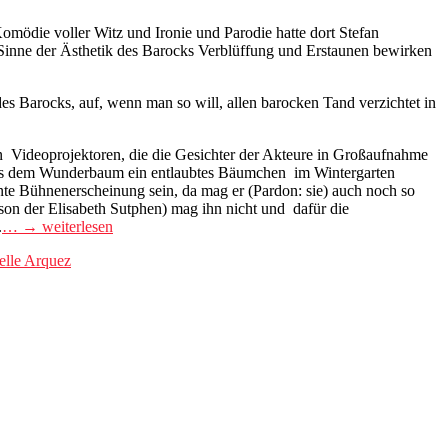
Komödie voller Witz und Ironie und Parodie hatte dort Stefan
Sinne der Ästhetik des Barocks Verblüffung und Erstaunen bewirken
es Barocks, auf, wenn man so will, allen barocken Tand verzichtet in
n
Videoprojektoren, die die Gesichter der Akteure in Großaufnahme
 aus dem Wunderbaum ein entlaubtes Bäumchen
im Wintergarten
ante Bühnenerscheinung sein, da mag er (Pardon: sie) auch noch so
son der Elisabeth Sutphen) mag ihn nicht und
dafür die
.
… → weiterlesen
elle Arquez