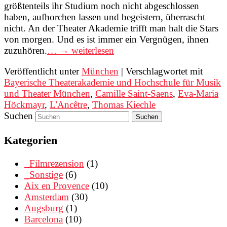
größtenteils ihr Studium noch nicht abgeschlossen
haben, aufhorchen lassen und begeistern, überrascht
nicht. An der Theater Akademie trifft man halt die Stars
von morgen. Und es ist immer ein Vergnügen, ihnen
zuzuhören.
… → weiterlesen
Veröffentlicht unter
München
|
Verschlagwortet mit
Bayerische Theaterakademie und Hochschule für Musik
und Theater München
,
Camille Saint-Saens
,
Eva-Maria
Höckmayr
,
L'Ancêtre
,
Thomas Kiechle
Suchen
Kategorien
_Filmrezension
(1)
_Sonstige
(6)
Aix en Provence
(10)
Amsterdam
(30)
Augsburg
(1)
Barcelona
(10)