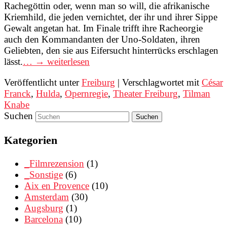
Rachegöttin oder, wenn man so will, die afrikanische
Kriemhild, die jeden vernichtet, der ihr und ihrer Sippe
Gewalt angetan hat. Im Finale trifft ihre Racheorgie
auch den Kommandanten der Uno-Soldaten, ihren
Geliebten, den sie aus Eifersucht hinterrücks erschlagen
lässt.
… → weiterlesen
Veröffentlicht unter
Freiburg
|
Verschlagwortet mit
César
Franck
,
Hulda
,
Opernregie
,
Theater Freiburg
,
Tilman
Knabe
Suchen
Kategorien
_Filmrezension
(1)
_Sonstige
(6)
Aix en Provence
(10)
Amsterdam
(30)
Augsburg
(1)
Barcelona
(10)