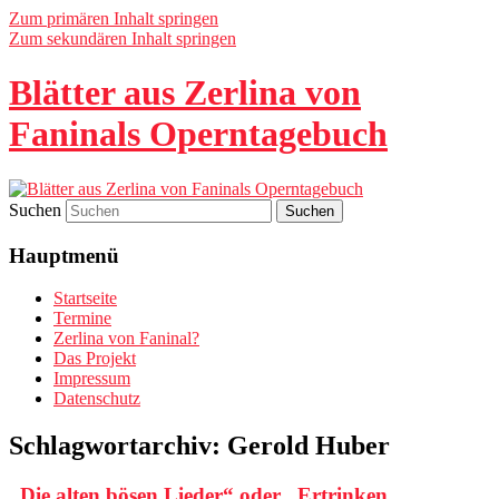
Zum primären Inhalt springen
Zum sekundären Inhalt springen
Blätter aus Zerlina von
Faninals Operntagebuch
Suchen
Hauptmenü
Startseite
Termine
Zerlina von Faninal?
Das Projekt
Impressum
Datenschutz
Schlagwortarchiv:
Gerold Huber
„Die alten bösen Lieder“ oder „Ertrinken,