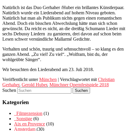
Natürlich ist das Duo Gerhaher /Huber ein brillantes Künstlerpaar.
Natürlich wurde ein Liederabend auf hohem Niveau geboten.
Natürlich hat man als Publikum nichts gegen einen romantischen
Abend. Doch ein bisschen Abwechslung hätte man sich schon
gewünscht. Da reicht es nicht, an die dreißig Schumann Lieder mit
sechs Debussy Liedern zu garnieren, drei davon auf schon beim
Lesen schwer verständliche Mallarmé Gedichte.
Verhalten und schön, traurig und sehnsuchtsvoll – so klang es den
ganzen Abend. „Zu viel! Zu viel“. „Wolfram, bist du, der
wohlgeübte Sänger“.
Wir besuchten den Liederabend am 23. Juli 2018.
Veröffentlicht unter
München
|
Verschlagwortet mit
Christian
Gerhaher
,
Gerold Huber
,
Münchner Opernfestspiele 2018
Suchen
Kategorien
_Filmrezension
(1)
_Sonstige
(6)
Aix en Provence
(10)
Amsterdam
(30)