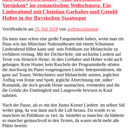
Versinken“ im romantischen Weltschmerz. Ein
Liederabend mit Christian Gerhaher und Gerold
Huber in der Bayrischen Staatsoper
Veröffentlicht am
25. Juli 2018
von
zerlinavonfaninal
Da muss man schon eine große Fangemeinde haben, wenn man ein
Haus wie das Münchner Nationaltheater mit einem Schumann
Liederabend füllen kann und sein Publikum zur Melancholie zu
verführen vermag. Mit der
Dichterliebe,
mit sechzehn Liedern auf
Texte von Heinrich Heine, ist dies Gerhaher und Huber wohl auch
gelungen. Kein Huster, kein Rascheln der Programmhefte störten
die durchweg im Piano vorgetragenen Lieder. Interpretationen, die
ganz auf Trauer, Weltschmerz und Melancholie setzten, jeglichen
Anflug von Ironie und Spott, jegliche Abrechnung mit ‚süßer‘
Romantik, die doch gerade Heine ausmachen, vermieden und die
die Gefahr der Eintönigkeit und Langeweile bewusst in Kauf
nahmen.
Nach der Pause, als es mit den Justus Kerner Liedern im selben Stil
weiter ging, da war dann auch die Luft heraus. Da wurde es so
manchem im Publikum zu viel, da hüsteltet so mancher, da blätterte
so mancher geräuschvoll in den Texten, da waren nicht mehr alle
Plätze besetzt.