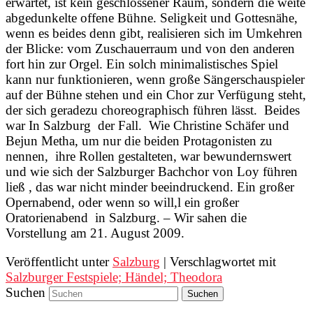
erwartet, ist kein geschlossener Raum, sondern die weite
abgedunkelte offene Bühne. Seligkeit und Gottesnähe,
wenn es beides denn gibt, realisieren sich im Umkehren
der Blicke: vom Zuschauerraum und von den anderen
fort hin zur Orgel. Ein solch minimalistisches Spiel
kann nur funktionieren, wenn große Sängerschauspieler
auf der Bühne stehen und ein Chor zur Verfügung steht,
der sich geradezu choreographisch führen lässt. Beides
war In Salzburg der Fall. Wie Christine Schäfer und
Bejun Metha, um nur die beiden Protagonisten zu
nennen, ihre Rollen gestalteten, war bewundernswert
und wie sich der Salzburger Bachchor von Loy führen
ließ , das war nicht minder beeindruckend. Ein großer
Opernabend, oder wenn so will,l ein großer
Oratorienabend in Salzburg. – Wir sahen die
Vorstellung am 21. August 2009.
Veröffentlicht unter
Salzburg
|
Verschlagwortet mit
Salzburger Festspiele; Händel; Theodora
Suchen