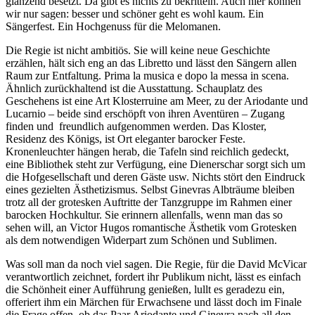
glänzend besetzt. Da gibt es nichts zu bekritteln. Auch hier können
wir nur sagen: besser und schöner geht es wohl kaum. Ein
Sängerfest. Ein Hochgenuss für die Melomanen.
Die Regie ist nicht ambitiös. Sie will keine neue Geschichte
erzählen, hält sich eng an das Libretto und lässt den Sängern allen
Raum zur Entfaltung. Prima la musica e dopo la messa in scena.
Ähnlich zurückhaltend ist die Ausstattung. Schauplatz des
Geschehens ist eine Art Klosterruine am Meer, zu der Ariodante und
Lucarnio – beide sind erschöpft von ihren Aventüren – Zugang
finden und freundlich aufgenommen werden. Das Kloster,
Residenz des Königs, ist Ort eleganter barocker Feste.
Kronenleuchter hängen herab, die Tafeln sind reichlich gedeckt,
eine Bibliothek steht zur Verfügung, eine Dienerschar sorgt sich um
die Hofgesellschaft und deren Gäste usw. Nichts stört den Eindruck
eines gezielten Ästhetizismus. Selbst Ginevras Albträume bleiben
trotz all der grotesken Auftritte der Tanzgruppe im Rahmen einer
barocken Hochkultur. Sie erinnern allenfalls, wenn man das so
sehen will, an Victor Hugos romantische Ästhetik vom Grotesken
als dem notwendigen Widerpart zum Schönen und Sublimen.
Was soll man da noch viel sagen. Die Regie, für die David McVicar
verantwortlich zeichnet, fordert ihr Publikum nicht, lässt es einfach
die Schönheit einer Aufführung genießen, lullt es geradezu ein,
offeriert ihm ein Märchen für Erwachsene und lässt doch im Finale
die Frage offen, ob das Paar Ariodante und Ginevra nach all den