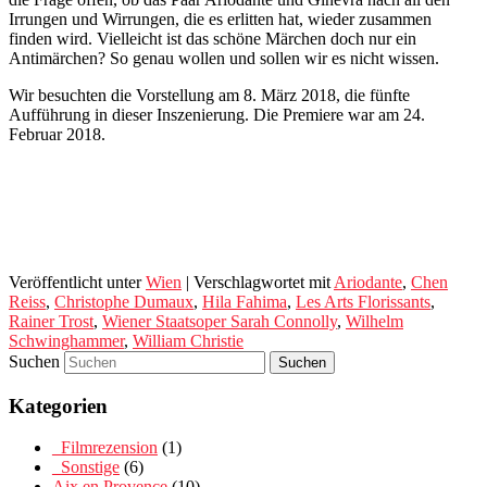
Irrungen und Wirrungen, die es erlitten hat, wieder zusammen
finden wird. Vielleicht ist das schöne Märchen doch nur ein
Antimärchen? So genau wollen und sollen wir es nicht wissen.
Wir besuchten die Vorstellung am 8. März 2018, die fünfte
Aufführung in dieser Inszenierung. Die Premiere war am 24.
Februar 2018.
Veröffentlicht unter
Wien
|
Verschlagwortet mit
Ariodante
,
Chen
Reiss
,
Christophe Dumaux
,
Hila Fahima
,
Les Arts Florissants
,
Rainer Trost
,
Wiener Staatsoper Sarah Connolly
,
Wilhelm
Schwinghammer
,
William Christie
Suchen
Kategorien
_Filmrezension
(1)
_Sonstige
(6)
Aix en Provence
(10)