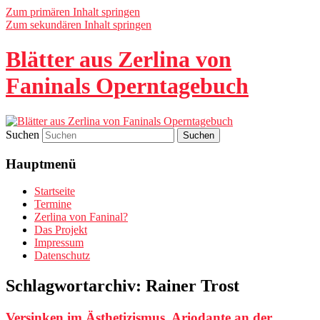
Zum primären Inhalt springen
Zum sekundären Inhalt springen
Blätter aus Zerlina von
Faninals Operntagebuch
Suchen
Hauptmenü
Startseite
Termine
Zerlina von Faninal?
Das Projekt
Impressum
Datenschutz
Schlagwortarchiv:
Rainer Trost
Versinken im Ästhetizismus. Ariodante an der