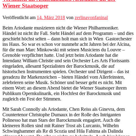
Wiener Staatsoper
Veröffentlicht am
14. März 2018
von
zerlinavonfaninal
Beim Ariodante musizieren nicht die Wiener Philharmoniker.
Händel ist nicht ihr Fall. Steht Händel auf dem Programm – und dies
geschieht höchst selten – dann holt man sich in Wien Gastorchester
ins Haus. So war es schon vor nunmehr acht Jahren bei der Alcina,
für die man Marc Minkowski mit seinen Musiciens du Louvre –
Grenoble verpflichtet hatte. Und jetzt beim Ariodante hat die
Intendanz William Christie und sein Orchester Les Arts Florissants
eingeladen, allesamt Spezialisten der Barockmusik, die auf
historischen Instrumenten spielen. Orchester und Dirigent – das ist
geradezu ihr Markenzeichen – bieten Händel vom Allerfeinsten,
zelebrieren seine Musik. Schöner und besser geht es nicht. Mit
einem Wort: an diesem Abend bietet die Wiener Staatsoper ihrem
Publikum Opernkulinarik, ein Hochfest der Barockmusik und
zugleich ein Fest der Stimmen.
Mit Sarah Connolly als Ariodante, Chen Reiss als Ginevra, dem
Countertenor Christophe Dumaux in der Rolle des Intriganten
Polinesso hat man Stars der Barockmusik engagiert. Auch die
kleineren Rollen sind mit Rainer Trost als Lurcanio, Wilhelm
Schwinghammer als Re di Scozia und Hila Fahima als Dalinda