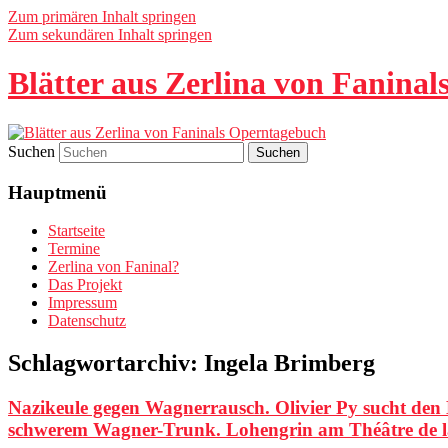
Zum primären Inhalt springen
Zum sekundären Inhalt springen
Blätter aus Zerlina von Fanina
Suchen
Hauptmenü
Startseite
Termine
Zerlina von Faninal?
Das Projekt
Impressum
Datenschutz
Schlagwortarchiv:
Ingela Brimberg
Nazikeule gegen Wagnerrausch. Olivier Py sucht den L
schwerem Wagner-Trunk. Lohengrin am Théâtre de l