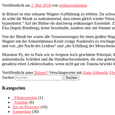
Veröffentlicht am
2. Mai 2018
von
zerlinavonfaninal
In Brüssel ist eine seltsame Wagner-Aufführung zu erleben. Da schwel
da wirkt die Musik so narkotisierend, dass einem gleich wieder Nitzs
hypnotisiert.“ Auf der Bühne ein durchweg erstklassiges Ensemble. Zw
Elsa (Ingela Brimberg), keine hexenhafte, sondern eine mit Stimme 
Von der Musik her waren alle Voraussetzungen für einen großen Wagn
Wagner mit der Antisemitismus-Keule (vulgo Nazikeule) zu erschlage
und von „der Nacht des Leidens“ und „der Erfüllung des Menschsein
Monsieur Py, der in Paris wie in Avignon hoch geschätzte Prinzipal,
antisemitische Schriften und die Handbuchweisheiten, die eine gehe
geradezu einen Lektüreschaden, wenn nicht gar ein Trauma bewirkt 
Veröffentlicht unter
Brüssel
|
Verschlagwortet mit
Alain Altinoglu
,
Ele
Suchen
Kategorien
_Filmrezension
(1)
_Sonstige
(6)
Aix en Provence
(10)
Amsterdam
(30)