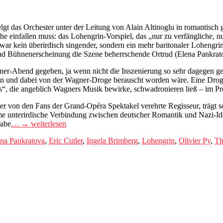
gt das Orchester unter der Leitung von Alain Altinoglu in romantisch 
che einfallen muss: das Lohengrin-Vorspiel, das „nur zu verfängliche, n
ar kein überirdisch singender, sondern ein mehr baritonaler Lohengrin 
und Bühnenerscheinung die Szene beherrschende Ortrud (Elena Pankrat
er-Abend gegeben, ja wenn nicht die Inszenierung so sehr dagegen ge
n und dabei von der Wagner-Droge berauscht worden wäre. Eine Droge,
s“, die angeblich Wagners Musik bewirke, schwadronieren ließ – im 
 der von den Fans der Grand-Opéra Spektakel verehrte Regisseur, trägt
ime unterirdische Verbindung zwischen deutscher Romantik und Nazi-Id
habe
… → weiterlesen
na Pankratova
,
Eric Cutler
,
Ingela Brimberg
,
Lohengrin
,
Olivier Py
,
Th