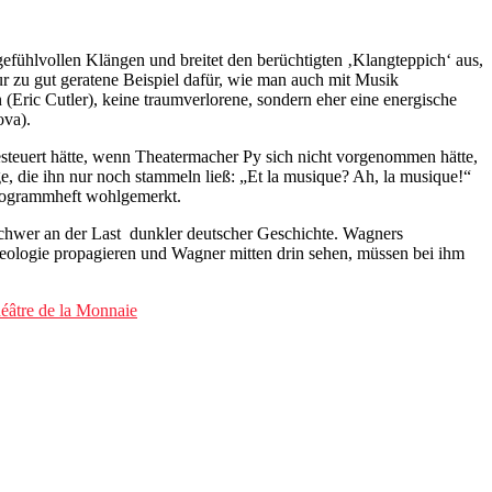
gefühlvollen Klängen und breitet den berüchtigten ‚Klangteppich‘ aus,
ur zu gut geratene Beispiel dafür, wie man auch mit Musik
(Eric Cutler), keine traumverlorene, sondern eher eine energische
ova).
steuert hätte, wenn Theatermacher Py sich nicht vorgenommen hätte,
 die ihn nur noch stammeln ließ: „Et la musique? Ah, la musique!“
Programmheft wohlgemerkt.
 schwer an der Last dunkler deutscher Geschichte. Wagners
eologie propagieren und Wagner mitten drin sehen, müssen bei ihm
éâtre de la Monnaie