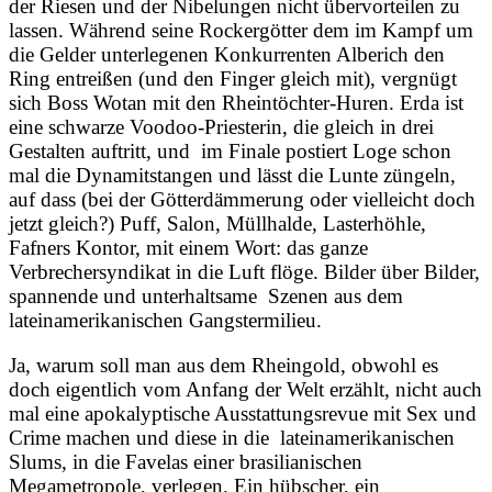
der Riesen und der Nibelungen nicht übervorteilen zu
lassen. Während seine Rockergötter dem im Kampf um
die Gelder unterlegenen Konkurrenten Alberich den
Ring entreißen (und den Finger gleich mit), vergnügt
sich Boss Wotan mit den Rheintöchter-Huren. Erda ist
eine schwarze Voodoo-Priesterin, die gleich in drei
Gestalten auftritt, und im Finale postiert Loge schon
mal die Dynamitstangen und lässt die Lunte züngeln,
auf dass (bei der Götterdämmerung oder vielleicht doch
jetzt gleich?) Puff, Salon, Müllhalde, Lasterhöhle,
Fafners Kontor, mit einem Wort: das ganze
Verbrechersyndikat in die Luft flöge. Bilder über Bilder,
spannende und unterhaltsame Szenen aus dem
lateinamerikanischen Gangstermilieu.
Ja, warum soll man aus dem Rheingold, obwohl es
doch eigentlich vom Anfang der Welt erzählt, nicht auch
mal eine apokalyptische Ausstattungsrevue mit Sex und
Crime machen und diese in die lateinamerikanischen
Slums, in die Favelas einer brasilianischen
Megametropole, verlegen. Ein hübscher, ein