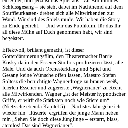
ein Spiel, und jetzt ist das Spiel aus. Zu Brünnhildes
Schlussgesang – sie steht dabei im Nachthemd auf dem
Souffleurkasten- drehen sich alle Mitwirkenden zur
Wand. Wir sind des Spiels müde. Wir haben die Story
zu Ende gedreht. – Und wir das Publikum, für das Ihr
all diese Mühe auf Euch genommen habt, wir sind
begeistert.
Effektvoll, brillant gemacht, ist dieser
Götterdämmerungsfilm, den Theatermacher Barrie
Kosky da in den Essener Studios produzieren lässt, alle
Male. Und da auch Orchesterklang und Spiel und
Gesang keine Wünsche offen lassen, Maestro Stefan
Soltesz die berüchtigte Wagnerdroge zu brauen weiß,
feierten Essener und zugereiste ‚Wagnerianer‘ zu Recht
alle Mitwirkenden. Wagner „ist der Meister hypnotischer
Griffe, er wirft die Stärksten noch wie Stiere um“
(Nietzsche ebenda Kapitel 5). „Nächstes Jahr gehe ich
wieder hin“ flüsterte ergriffen der junge Mann neben
mir. „Sehen Sie doch diese Jünglinge – erstarrt, blass,
atemlos! Das sind Wagnerianer“.