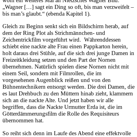
wohl ein weiteres Mal an Nietzsches Wagner Bild:
„Wagner […] sagt ein Ding so oft, bis man verzweifelt –
bis man’s glaubt.“ (ebenda Kapitel 1).
Gleich zu Beginn senkt sich ein Bildschirm herab, auf
dem der Ring Plot als Strichmännchen- und
Zeichentrickfilm vorgeführt wird. Währenddessen
schiebt eine nackte alte Frau einen Pappkarton herein,
holt daraus drei Stühle, auf die sich drei junge Damen in
Freizeitkleidung setzen und den Part der Nornen
übernehmen. Natürlich spielen diese Nornen nicht mit
einem Seil, sondern mit Filmrollen, die im
vorgesehenen Augenblick reißen und von den
Bühnentechnikern entsorgt werden. Die drei Damen, die
es laut Drehbuch zu den Müttern hinab zieht, klammern
sich an die nackte Alte. Und jetzt haben wir alle
begriffen, dass die Nackte Urmutter Erda ist, die im
Götterdämmerungsfilm die Rolle des Requisiteurs
übernommen hat.
So reiht sich denn im Laufe des Abend eine effektvolle