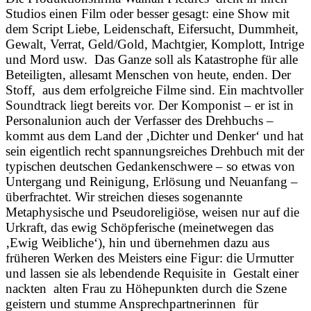
Studios einen Film oder besser gesagt: eine Show mit
dem Script Liebe, Leidenschaft, Eifersucht, Dummheit,
Gewalt, Verrat, Geld/Gold, Machtgier, Komplott, Intrige
und Mord usw. Das Ganze soll als Katastrophe für alle
Beteiligten, allesamt Menschen von heute, enden. Der
Stoff, aus dem erfolgreiche Filme sind. Ein machtvoller
Soundtrack liegt bereits vor. Der Komponist – er ist in
Personalunion auch der Verfasser des Drehbuchs –
kommt aus dem Land der ‚Dichter und Denker‘ und hat
sein eigentlich recht spannungsreiches Drehbuch mit der
typischen deutschen Gedankenschwere – so etwas von
Untergang und Reinigung, Erlösung und Neuanfang –
überfrachtet. Wir streichen dieses sogenannte
Metaphysische und Pseudoreligiöse, weisen nur auf die
Urkraft, das ewig Schöpferische (meinetwegen das
‚Ewig Weibliche‘), hin und übernehmen dazu aus
früheren Werken des Meisters eine Figur: die Urmutter
und lassen sie als lebendende Requisite in Gestalt einer
nackten alten Frau zu Höhepunkten durch die Szene
geistern und stumme Ansprechpartnerinnen für