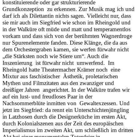
konstituierende oder gar strukturierende
Grundkonzeption zu erkennen. Zur Musik mag ich und
darf ich als Dilettantin nichts sagen. Vielleicht nur, dass
sie mir auch im Siegfried wie schon im Rheingold und
in der Walküre oft müde und matt und temperamentlos
vorkam und dass sich von der berühmten Wagnerdroge
nur Spurenelemente fanden. Diese Klänge, die da aus
dem Orchestergraben kamen, sie werfen fürwahr nicht
„die Stärksten noch wie Stiere um“. Auch die
Inszenierung ist fürwahr nicht umwerfend. Im
Rheingold hatte Theatermacher Krämer noch eine
Mixtur aus faschistischer Ästhetik, proletarischen
Mythen und Filmzitaten aus den zwanziger und
dreißiger Jahren angerichtet. In der Walküre trafen wir
auf ein lust- und freudloses Paar in der
Nachsommerblüte inmitten von Gewaltexzessen. Und
jetzt im Siegfried: da rennt ein Unterschichtenjüngling
in Latzhosen durch die Designerküche im ersten Akt,
durch Kolonialszenen aus der Zeit des europäischen
Imperialismus im zweiten Akt, um schließlich im dritten
Akt bei einer monumentalen Totenfeier in