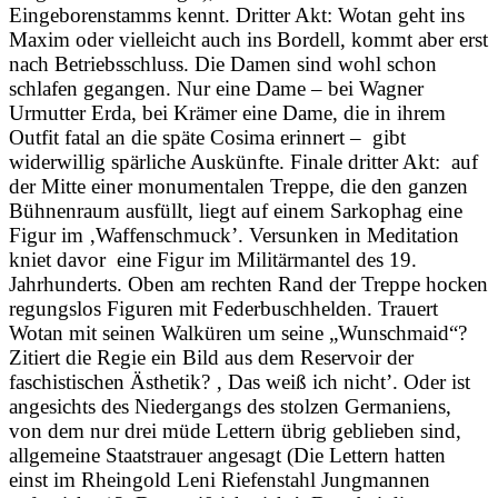
Eingeborenstamms kennt. Dritter Akt: Wotan geht ins
Maxim oder vielleicht auch ins Bordell, kommt aber erst
nach Betriebsschluss. Die Damen sind wohl schon
schlafen gegangen. Nur eine Dame – bei Wagner
Urmutter Erda, bei Krämer eine Dame, die in ihrem
Outfit fatal an die späte Cosima erinnert – gibt
widerwillig spärliche Auskünfte. Finale dritter Akt: auf
der Mitte einer monumentalen Treppe, die den ganzen
Bühnenraum ausfüllt, liegt auf einem Sarkophag eine
Figur im ‚Waffenschmuck’. Versunken in Meditation
kniet davor eine Figur im Militärmantel des 19.
Jahrhunderts. Oben am rechten Rand der Treppe hocken
regungslos Figuren mit Federbuschhelden. Trauert
Wotan mit seinen Walküren um seine „Wunschmaid“?
Zitiert die Regie ein Bild aus dem Reservoir der
faschistischen Ästhetik? ‚ Das weiß ich nicht’. Oder ist
angesichts des Niedergangs des stolzen Germaniens,
von dem nur drei müde Lettern übrig geblieben sind,
allgemeine Staatstrauer angesagt (Die Lettern hatten
einst im Rheingold Leni Riefenstahl Jungmannen