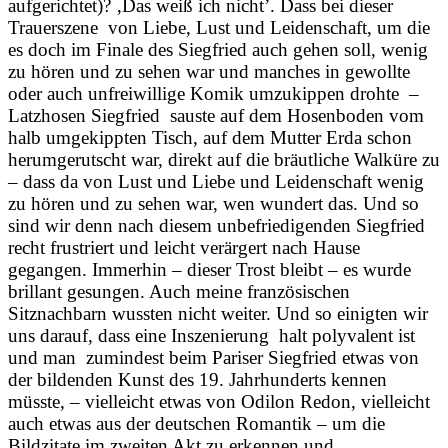
aufgerichtet)? ‚Das weiß ich nicht’. Dass bei dieser
Trauerszene von Liebe, Lust und Leidenschaft, um die
es doch im Finale des Siegfried auch gehen soll, wenig
zu hören und zu sehen war und manches in gewollte
oder auch unfreiwillige Komik umzukippen drohte –
Latzhosen Siegfried sauste auf dem Hosenboden vom
halb umgekippten Tisch, auf dem Mutter Erda schon
herumgerutscht war, direkt auf die bräutliche Walküre zu
– dass da von Lust und Liebe und Leidenschaft wenig
zu hören und zu sehen war, wen wundert das. Und so
sind wir denn nach diesem unbefriedigenden Siegfried
recht frustriert und leicht verärgert nach Hause
gegangen. Immerhin – dieser Trost bleibt – es wurde
brillant gesungen. Auch meine französischen
Sitznachbarn wussten nicht weiter. Und so einigten wir
uns darauf, dass eine Inszenierung halt polyvalent ist
und man zumindest beim Pariser Siegfried etwas von
der bildenden Kunst des 19. Jahrhunderts kennen
müsste, – vielleicht etwas von Odilon Redon, vielleicht
auch etwas aus der deutschen Romantik – um die
Bildzitate im zweiten Akt zu erkennen und