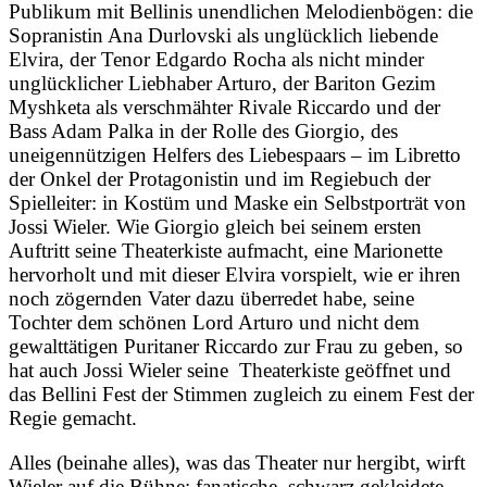
Publikum mit Bellinis unendlichen Melodienbögen: die
Sopranistin Ana Durlovski als unglücklich liebende
Elvira, der Tenor Edgardo Rocha als nicht minder
unglücklicher Liebhaber Arturo, der Bariton Gezim
Myshketa als verschmähter Rivale Riccardo und der
Bass Adam Palka in der Rolle des Giorgio, des
uneigennützigen Helfers des Liebespaars – im Libretto
der Onkel der Protagonistin und im Regiebuch der
Spielleiter: in Kostüm und Maske ein Selbstporträt von
Jossi Wieler. Wie Giorgio gleich bei seinem ersten
Auftritt seine Theaterkiste aufmacht, eine Marionette
hervorholt und mit dieser Elvira vorspielt, wie er ihren
noch zögernden Vater dazu überredet habe, seine
Tochter dem schönen Lord Arturo und nicht dem
gewalttätigen Puritaner Riccardo zur Frau zu geben, so
hat auch Jossi Wieler seine Theaterkiste geöffnet und
das Bellini Fest der Stimmen zugleich zu einem Fest der
Regie gemacht.
Alles (beinahe alles), was das Theater nur hergibt, wirft
Wieler auf die Bühne: fanatische, schwarz gekleidete