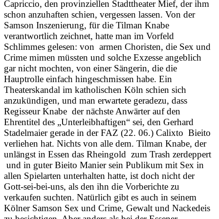
Capriccio, den provinziellen Stadttheater Mief, der ihm
schon anzuhaften schien, vergessen lassen. Von der
Samson Inszenierung, für die Tilman Knabe
verantwortlich zeichnet, hatte man im Vorfeld
Schlimmes gelesen: von armen Choristen, die Sex und
Crime mimen müssten und solche Exzesse angeblich
gar nicht mochten, von einer Sängerin, die die
Hauptrolle einfach hingeschmissen habe. Ein
Theaterskandal im katholischen Köln schien sich
anzukündigen, und man erwartete geradezu, dass
Regisseur Knabe der nächste Anwärter auf den
Ehrentitel des „Unterleibhaftigen“ sei, den Gerhard
Stadelmaier gerade in der FAZ (22. 06.) Calixto Bieito
verliehen hat. Nichts von alle dem. Tilman Knabe, der
unlängst in Essen das Rheingold zum Trash zerdeppert
und in guter Bieito Manier sein Publikum mit Sex in
allen Spielarten unterhalten hatte, ist doch nicht der
Gott-sei-bei-uns, als den ihn die Vorberichte zu
verkaufen suchten. Natürlich gibt es auch in seinem
Kölner Samson Sex und Crime, Gewalt und Nackedeis
zu besichtigen. Aber anders als bei der Essener