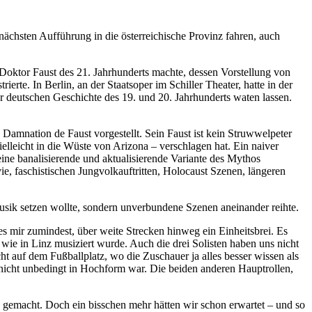
ächsten Aufführung in die österreichische Provinz fahren, auch
 Doktor Faust des 21. Jahrhunderts machte, dessen Vorstellung von
erte. In Berlin, an der Staatsoper im Schiller Theater, hatte in der
r deutschen Geschichte des 19. und 20. Jahrhunderts waten lassen.
e Damnation de Faust vorgestellt.
Sein Faust ist kein Struwwelpeter
ielleicht in die Wüste von Arizona – verschlagen hat. Ein naiver
ine banalisierende und aktualisierende Variante des Mythos
e, faschistischen Jungvolkauftritten, Holocaust Szenen, längeren
 Musik setzen wollte, sondern unverbundene Szenen aneinander reihte.
s mir zumindest, über weite Strecken hinweg ein Einheitsbrei. Es
n, wie in Linz musiziert wurde. Auch die drei Solisten haben uns nicht
icht auf dem Fußballplatz, wo die Zuschauer ja alles besser wissen als
 nicht unbedingt in Hochform war. Die beiden anderen Hauptrollen,
on gemacht. Doch ein bisschen mehr hätten wir schon erwartet – und so