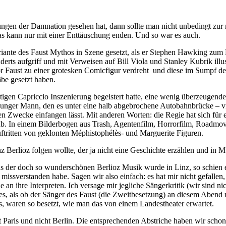
ngen der Damnation gesehen hat, dann sollte man nicht unbedingt zur n
s kann nur mit einer Enttäuschung enden. Und so war es auch.
ariante des Faust Mythos in Szene gesetzt, als er Stephen Hawking zum
ts aufgriff und mit Verweisen auf Bill Viola und Stanley Kubrik illustri
or Faust zu einer grotesken Comicfigur verdreht und diese im Sumpf de
be gesetzt haben.
chtigen Capriccio Inszenierung begeistert hatte, eine wenig überzeugend
ter junger Mann, den es unter eine halb abgebrochene Autobahnbrücke – v
n Zwecke einfangen lässt. Mit anderen Worten: die Regie hat sich für e
ab. In einem Bilderbogen aus Trash, Agentenfilm, Horrorfilm, Roadmovi
uftritten von geklonten Méphistophélès- und Marguerite Figuren.
enz Berlioz folgen wollte, der ja nicht eine Geschichte erzählen und in
Aus der doch so wunderschönen Berlioz Musik wurde in Linz, so schien e
oz missverstanden habe. Sagen wir also einfach: es hat mir nicht gefalle
e an ihre Interpreten. Ich versage mir jegliche Sängerkritik (wir sind n
n es, als ob der Sänger des Faust (die Zweitbesetzung) an diesem Abend
ès, waren so besetzt, wie man das von einem Landestheater erwartet.
ht Paris und nicht Berlin. Die entsprechenden Abstriche haben wir sch