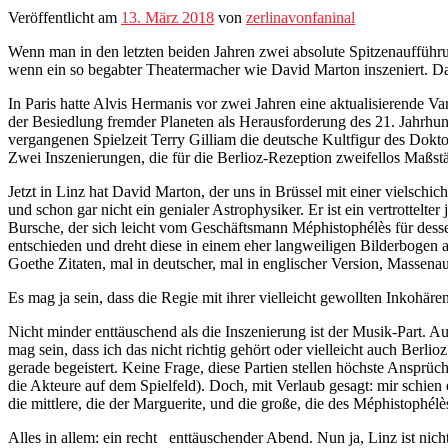
Veröffentlicht am
13. März 2018
von
zerlinavonfaninal
Wenn man in den letzten beiden Jahren zwei absolute Spitzenaufführu
wenn ein so begabter Theatermacher wie David Marton inszeniert. Da
In Paris hatte Alvis Hermanis vor zwei Jahren eine aktualisierende V
der Besiedlung fremder Planeten als Herausforderung des 21. Jahrhunder
vergangenen Spielzeit Terry Gilliam die deutsche Kultfigur des Dokt
Zwei Inszenierungen, die für die Berlioz-Rezeption zweifellos Maßstä
Jetzt in Linz hat David Marton, der uns in Brüssel mit einer vielschi
und schon gar nicht ein genialer Astrophysiker. Er ist ein vertrottel
Bursche, der sich leicht vom Geschäftsmann Méphistophélès für desse
entschieden und dreht diese in einem eher langweiligen Bilderbogen 
Goethe Zitaten, mal in deutscher, mal in englischer Version, Massena
Es mag ja sein, dass die Regie mit ihrer vielleicht gewollten Inkohär
Nicht minder enttäuschend als die Inszenierung ist der Musik-Part. 
mag sein, dass ich das nicht richtig gehört oder vielleicht auch Berli
gerade begeistert. Keine Frage, diese Partien stellen höchste Ansprüch
die Akteure auf dem Spielfeld). Doch, mit Verlaub gesagt: mir schie
die mittlere, die der Marguerite, und die große, die des Méphistophél
Alles in allem: ein recht enttäuschender Abend. Nun ja, Linz ist nic