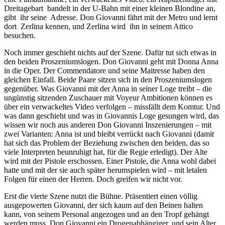
Dreitagebart bandelt in der U-Bahn mit einer kleinen Blondine an,
gibt ihr seine Adresse. Don Giovanni fährt mit der Metro und lernt
dort Zerlina kennen, und Zerlina wird ihn in seinem Attico
besuchen.
Noch immer geschieht nichts auf der Szene. Dafür tut sich etwas in
den beiden Proszeniumslogen. Don Giovanni geht mit Donna Anna
in die Oper. Der Commendatore und seine Maitresse haben den
gleichen Einfall. Beide Paare sitzen sich in den Proszeniumslogen
gegenüber. Was Giovanni mit der Anna in seiner Loge treibt – die
ungünstig sitzenden Zuschauer mit Voyeur Ambitionen können es
über ein verwackeltes Video verfolgen – missfällt dem Komtur. Und
was dann geschieht und was in Giovannis Loge gesungen wird, das
wissen wir noch aus anderen Don Giovanni Inszenierungen – mit
zwei Varianten: Anna ist und bleibt verrückt nach Giovanni (damit
hat sich das Problem der Beziehung zwischen den beiden, das so
viele Interpreten beunruhigt hat, für die Regie erledigt). Der Alte
wird mit der Pistole erschossen. Einer Pistole, die Anna wohl dabei
hatte und mit der sie auch später herumspielen wird – mit letalen
Folgen für einen der Herren. Doch greifen wir nicht vor.
Erst die vierte Szene nutzt die Bühne. Präsentiert einen völlig
ausgepowerten Giovanni, der sich kaum auf den Beinen halten
kann, von seinem Personal angezogen und an den Tropf gehängt
werden muss. Don Giovanni ein Drogenabhängiger, und sein Alter