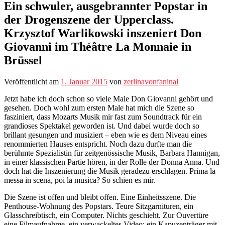
Ein schwuler, ausgebrannter Popstar in
der Drogenszene der Upperclass.
Krzysztof Warlikowski inszeniert Don
Giovanni im Théâtre La Monnaie in
Brüssel
Veröffentlicht am
1. Januar 2015
von
zerlinavonfaninal
Jetzt habe ich doch schon so viele Male Don Giovanni gehört und
gesehen. Doch wohl zum ersten Male hat mich die Szene so
fasziniert, dass Mozarts Musik mir fast zum Soundtrack für ein
grandioses Spektakel geworden ist. Und dabei wurde doch so
brillant gesungen und musiziert – eben wie es dem Niveau eines
renommierten Hauses entspricht. Noch dazu durfte man die
berühmte Spezialistin für zeitgenössische Musik, Barbara Hannigan,
in einer klassischen Partie hören, in der Rolle der Donna Anna. Und
doch hat die Inszenierung die Musik geradezu erschlagen. Prima la
messa in scena, poi la musica? So schien es mir.
Die Szene ist offen und bleibt offen. Eine Einheitsszene. Die
Penthouse-Wohnung des Popstars. Teure Sitzgarnituren, ein
Glasschreibtisch, ein Computer. Nichts geschieht. Zur Ouvertüre
eine Filmaufnahme, ein verwackeltes Video: ein Kapuzenträger mit