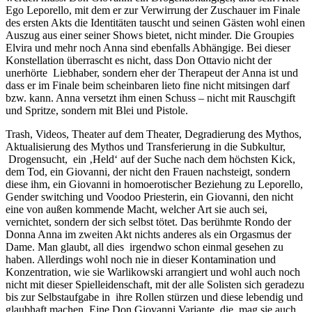
Ego Leporello, mit dem er zur Verwirrung der Zuschauer im Finale
des ersten Akts die Identitäten tauscht und seinen Gästen wohl einen
Auszug aus einer seiner Shows bietet, nicht minder. Die Groupies
Elvira und mehr noch Anna sind ebenfalls Abhängige. Bei dieser
Konstellation überrascht es nicht, dass Don Ottavio nicht der
unerhörte Liebhaber, sondern eher der Therapeut der Anna ist und
dass er im Finale beim scheinbaren lieto fine nicht mitsingen darf
bzw. kann. Anna versetzt ihm einen Schuss – nicht mit Rauschgift
und Spritze, sondern mit Blei und Pistole.
Trash, Videos, Theater auf dem Theater, Degradierung des Mythos,
Aktualisierung des Mythos und Transferierung in die Subkultur,
Drogensucht, ein ‚Held‘ auf der Suche nach dem höchsten Kick,
dem Tod, ein Giovanni, der nicht den Frauen nachsteigt, sondern
diese ihm, ein Giovanni in homoerotischer Beziehung zu Leporello,
Gender switching und Voodoo Priesterin, ein Giovanni, den nicht
eine von außen kommende Macht, welcher Art sie auch sei,
vernichtet, sondern der sich selbst tötet. Das berühmte Rondo der
Donna Anna im zweiten Akt nichts anderes als ein Orgasmus der
Dame. Man glaubt, all dies irgendwo schon einmal gesehen zu
haben. Allerdings wohl noch nie in dieser Kontamination und
Konzentration, wie sie Warlikowski arrangiert und wohl auch noch
nicht mit dieser Spielleidenschaft, mit der alle Solisten sich geradezu
bis zur Selbstaufgabe in ihre Rollen stürzen und diese lebendig und
glaubhaft machen. Eine Don Giovanni Variante, die, mag sie auch