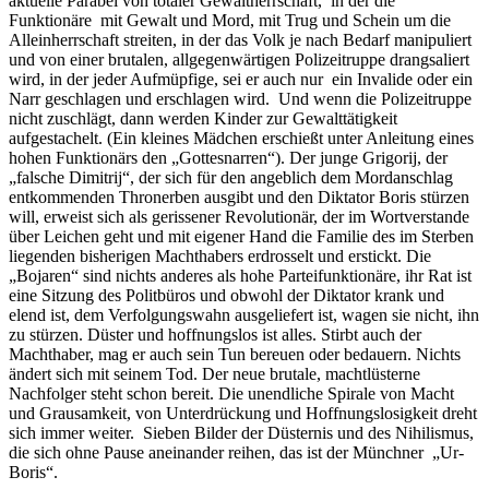
aktuelle Parabel von totaler Gewaltherrschaft,
in der die
Funktionäre mit Gewalt und Mord, mit Trug und Schein um die
Alleinherrschaft streiten, in der das Volk je nach Bedarf manipuliert
und von einer brutalen, allgegenwärtigen Polizeitruppe drangsaliert
wird, in der jeder Aufmüpfige, sei er auch nur ein Invalide oder ein
Narr geschlagen und erschlagen wird. Und wenn die Polizeitruppe
nicht zuschlägt, dann werden Kinder zur Gewalttätigkeit
aufgestachelt. (Ein kleines Mädchen erschießt unter Anleitung eines
hohen Funktionärs den „Gottesnarren“). Der junge Grigorij, der
„falsche Dimitrij“, der sich für den angeblich dem Mordanschlag
entkommenden Thronerben ausgibt und den Diktator Boris stürzen
will, erweist sich als gerissener Revolutionär, der im Wortverstande
über Leichen geht und mit eigener Hand die Familie des im Sterben
liegenden bisherigen Machthabers erdrosselt und erstickt. Die
„Bojaren“ sind nichts anderes als hohe Parteifunktionäre, ihr Rat ist
eine Sitzung des Politbüros und obwohl der Diktator krank und
elend ist, dem Verfolgungswahn ausgeliefert ist, wagen sie nicht, ihn
zu stürzen. Düster und hoffnungslos ist alles. Stirbt auch der
Machthaber, mag er auch sein Tun bereuen oder bedauern. Nichts
ändert sich mit seinem Tod. Der neue brutale, machtlüsterne
Nachfolger steht schon bereit. Die unendliche Spirale von Macht
und Grausamkeit, von Unterdrückung und Hoffnungslosigkeit dreht
sich immer weiter. Sieben Bilder der Düsternis und des Nihilismus,
die sich ohne Pause aneinander reihen, das ist der Münchner „Ur-
Boris“.