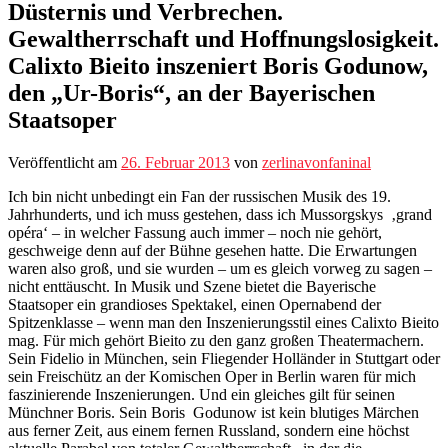
Düsternis und Verbrechen.
Gewaltherrschaft und Hoffnungslosigkeit.
Calixto Bieito inszeniert Boris Godunow,
den „Ur-Boris“, an der Bayerischen
Staatsoper
Veröffentlicht am
26. Februar 2013
von
zerlinavonfaninal
Ich bin nicht unbedingt ein Fan der russischen Musik des 19.
Jahrhunderts, und ich muss gestehen, dass ich Mussorgskys ‚grand
opéra‘ – in welcher Fassung auch immer – noch nie gehört,
geschweige denn auf der Bühne gesehen hatte. Die Erwartungen
waren also groß, und sie wurden – um es gleich vorweg zu sagen –
nicht enttäuscht. In Musik und Szene bietet die Bayerische
Staatsoper ein grandioses Spektakel, einen Opernabend der
Spitzenklasse – wenn man den Inszenierungsstil eines Calixto Bieito
mag. Für mich gehört Bieito zu den ganz großen Theatermachern.
Sein Fidelio in München, sein Fliegender Holländer in Stuttgart oder
sein Freischütz an der Komischen Oper in Berlin waren für mich
faszinierende Inszenierungen. Und ein gleiches gilt für seinen
Münchner Boris. Sein Boris Godunow ist kein blutiges Märchen
aus ferner Zeit, aus einem fernen Russland, sondern eine höchst