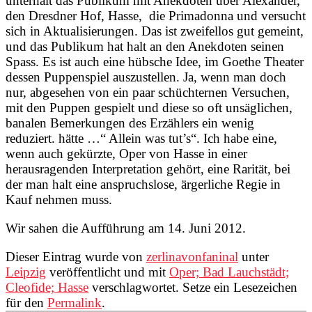
unterhält das Publikum mit Anekdoten über Alexander,
den Dresdner Hof, Hasse, die Primadonna und versucht
sich in Aktualisierungen. Das ist zweifellos gut gemeint,
und das Publikum hat halt an den Anekdoten seinen
Spass. Es ist auch eine hübsche Idee, im Goethe Theater
dessen Puppenspiel auszustellen. Ja, wenn man doch
nur, abgesehen von ein paar schüchternen Versuchen,
mit den Puppen gespielt und diese so oft unsäglichen,
banalen Bemerkungen des Erzählers ein wenig
reduziert. hätte …“ Allein was tut’s“. Ich habe eine,
wenn auch gekürzte, Oper von Hasse in einer
herausragenden Interpretation gehört, eine Rarität, bei
der man halt eine anspruchslose, ärgerliche Regie in
Kauf nehmen muss.
Wir sahen die Aufführung am 14. Juni 2012.
Dieser Eintrag wurde von
zerlinavonfaninal
unter
Leipzig
veröffentlicht und mit
Oper; Bad Lauchstädt;
Cleofide; Hasse
verschlagwortet. Setze ein Lesezeichen
für den
Permalink
.