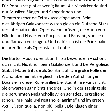
macht. Das Programm ist stets ambitiös und fordernd.
Für Populäres gibt es wenig Raum. Als Mitwirkende sind
nur Musiker, Sänger und Sängerinnen und
Theatermacher de Extraklasse eingeladen. Beim
diesjährigen Galakonzert waren gleich ein Dutzend Stars
der internationalen Opernszene präsent, die Arien von
Händel und Hasse, von Porpora und Broschi , von Leo
und Rameau vortrugen. Und natürlich ist die Prinzipalin
in ihrer Rolle als Opernstar mit dabei.
Die Bartoli – auch dies ist an ihr zu bewundern – schont
sich nicht. Nicht nur beim Galakonzert und bei Pergolesis
Stabat Mater tritt sie als Solistin auf. Die große Rolle der
Alcina übernimmt sie gleich in beiden Aufführungen.
Dass sie in dieser Rolle brilliert, erstaunt ihre Fans nicht.
Sie erwarten gar nichts anderes. Und in der Tat singt sie
die berühmten Melancholie Arien geradezu ergreifend
schön: im Finale „Mi restano le lagrime“ und im ersten
Akt „Si, son quella, non più bella“. Die Klagen einer