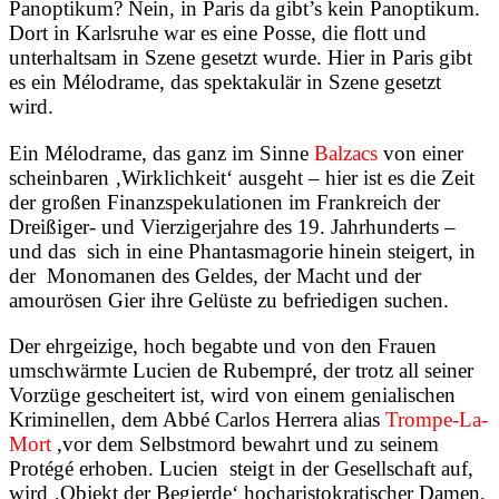
Panoptikum? Nein, in Paris da gibt’s kein Panoptikum.
Dort in Karlsruhe war es eine Posse, die flott und
unterhaltsam in Szene gesetzt wurde. Hier in Paris gibt
es ein Mélodrame, das spektakulär in Szene gesetzt
wird.
Ein Mélodrame, das ganz im Sinne
Balzacs
von einer
scheinbaren ‚Wirklichkeit‘ ausgeht – hier ist es die Zeit
der großen Finanzspekulationen im Frankreich der
Dreißiger- und Vierzigerjahre des 19. Jahrhunderts –
und das
sich in eine Phantasmagorie hinein steigert, in
der
Monomanen des Geldes, der Macht und der
amourösen Gier ihre Gelüste zu befriedigen suchen.
Der ehrgeizige, hoch begabte und von den Frauen
umschwärmte Lucien de Rubempré, der trotz all seiner
Vorzüge gescheitert ist, wird von einem genialischen
Kriminellen, dem Abbé Carlos Herrera alias
Trompe-La-
Mort
,
vor dem Selbstmord bewahrt und zu seinem
Protégé erhoben. Lucien
steigt in der Gesellschaft auf,
wird ‚Objekt der Begierde‘ hocharistokratischer Damen,