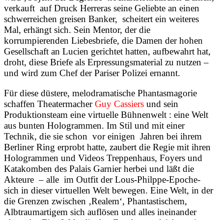
verkauft
auf Druck Herreras seine Geliebte an einen
schwerreichen greisen Banker,
scheitert ein weiteres
Mal, erhängt sich. Sein Mentor, der die
korrumpierenden Liebesbriefe, die Damen der hohen
Gesellschaft an Lucien gerichtet hatten, aufbewahrt hat,
droht, diese Briefe als Erpressungsmaterial zu nutzen –
und wird zum Chef der Pariser Polizei ernannt.
Für diese düstere, melodramatische Phantasmagorie
schaffen Theatermacher
Guy
Cassiers
und sein
Produktionsteam eine virtuelle Bühnenwelt : eine Welt
aus bunten Hologrammen. Im Stil und mit einer
Technik, die sie schon
vor einigen
Jahren bei ihrem
Berliner Ring erprobt hatte, zaubert die Regie mit ihren
Hologrammen und Videos Treppenhaus, Foyers und
Katakomben des Palais Garnier herbei und läßt die
Akteure
– alle
im Outfit der Lous-Philppe-Epoche-
sich in dieser virtuellen Welt bewegen. Eine Welt, in der
die Grenzen zwischen ‚Realem‘, Phantastischem,
Albtraumartigem sich auflösen und alles ineinander