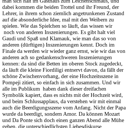
man sich halt im Gasthaus zum Leichenschmaus, und
dabei kommen die beiden Trottel und ihr Freund, der
Lehrer, in ihrem schon ziemlich angetrunkenen Zustand
auf die absonderliche Idee, mal mit den Weibern zu
spielen. Wie das Spielchen so läuft, das wissen wir
noch von anderen Inszenierungen. Es gibt halt viel
Gaudi und Spaß und Klamauk, wie man das so von
anderen (dürftigen) Inszenierungen kennt. Doch im
Finale da werden wir wieder ganz ernst, wie wir das von
anderen ach so gedankenschweren Inszenierungen
kennen: da sind die Betten im oberen Stock zugedeckt,
da läuft die kleine Fiordiligi entnervt davon, da fällt der
schöne Zwischenvorhang, der eine Hochzeitsszene in
Pompeji zitiert, so einfach in sich zusammen. Und wir
alle im Publikum haben dank dieser dreifachen
Symbolik kapiert, dass es nichts mit der Hochzeit wird,
und beim Schlussapplaus, da verstehen wir mit einmal
auch die Beerdigungsszene vom Anfang. Nicht der Papa
wurde da beerdigt, sondern Amor. Da können Mozart
und Da Ponte sich doch einen ganzen Abend alle Mühe
geben, die unterschiedlichsten Liebesdiskurse