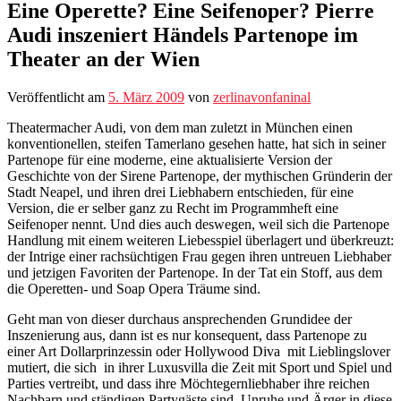
Eine Operette? Eine Seifenoper? Pierre
Audi inszeniert Händels Partenope im
Theater an der Wien
Veröffentlicht am
5. März 2009
von
zerlinavonfaninal
Theatermacher Audi, von dem man zuletzt in München einen
konventionellen, steifen Tamerlano gesehen hatte, hat sich in seiner
Partenope für eine moderne, eine aktualisierte Version der
Geschichte von der Sirene Partenope, der mythischen Gründerin der
Stadt Neapel, und ihren drei Liebhabern entschieden, für eine
Version, die er selber ganz zu Recht im Programmheft eine
Seifenoper nennt. Und dies auch deswegen, weil sich die Partenope
Handlung mit einem weiteren Liebesspiel überlagert und überkreuzt:
der Intrige einer rachsüchtigen Frau gegen ihren untreuen Liebhaber
und jetzigen Favoriten der Partenope. In der Tat ein Stoff, aus dem
die Operetten- und Soap Opera Träume sind.
Geht man von dieser durchaus ansprechenden Grundidee der
Inszenierung aus, dann ist es nur konsequent, dass Partenope zu
einer Art Dollarprinzessin oder Hollywood Diva mit Lieblingslover
mutiert, die sich in ihrer Luxusvilla die Zeit mit Sport und Spiel und
Parties vertreibt, und dass ihre Möchtegernliebhaber ihre reichen
Nachbarn und ständigen Partygäste sind. Unruhe und Ärger in diese