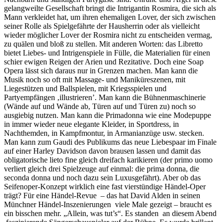
gelangweilte Gesellschaft bringt die Intrigantin Rosmira, die sich als
Mann verkleidet hat, um ihren ehemaligen Lover, der sich zwischen
seiner Rolle als Spielgefährte der Hausherrin oder als vielleicht
wieder möglicher Lover der Rosmira nicht zu entscheiden vermag,
zu quälen und bloß zu stellen. Mit anderen Worten: das Libretto
bietet Liebes- und Intrigenspiele in Fülle, die Materialien für einen
schier ewigen Reigen der Arien und Rezitative. Doch eine Soap
Opera lässt sich daraus nur in Grenzen machen. Man kann die
Musik noch so oft mit Massage- und Maniküreszenen, mit
Liegestützen und Ballspielen, mit Kriegsspielen und
Partyempfängen ‚illustrieren’. Man kann die Bühnenmaschinerie
(Wände auf und Wände ab, Türen auf und Türen zu) noch so
ausgiebig nutzen. Man kann die Primadonna wie eine Modepuppe
in immer wieder neue elegante Kleider, in Sportdress, in
Nachthemden, in Kampfmontur, in Armanianzüge usw. stecken.
Man kann zum Gaudi des Publikums das neue Liebespaar im Finale
auf einer Harley Davidson davon brausen lassen und damit das
obligatorische lieto fine gleich dreifach karikieren (der primo uomo
verliert gleich drei Spielzeuge auf einmal: die prima donna, die
seconda donna und noch dazu sein Luxusgefährt). Aber ob das
Seifenoper-Konzept wirklich eine fast vierstündige Händel-Oper
trägt? Für eine Händel-Revue – das hat David Alden in seinen
Münchner Händel-Inszenierungen viele Male gezeigt – braucht es
ein bisschen mehr. „Allein, was tut’s“. Es standen an diesem Abend