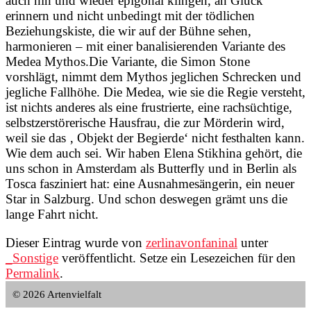
auch hin und wieder epigonal klingen, an Gluck
erinnern und nicht unbedingt mit der tödlichen
Beziehungskiste, die wir auf der Bühne sehen,
harmonieren – mit einer banalisierenden Variante des
Medea Mythos.Die Variante, die Simon Stone
vorshlägt, nimmt dem Mythos jeglichen Schrecken und
jegliche Fallhöhe. Die Medea, wie sie die Regie versteht,
ist nichts anderes als eine frustrierte, eine rachsüchtige,
selbstzerstörerische Hausfrau, die zur Mörderin wird,
weil sie das ‚ Objekt der Begierde‘ nicht festhalten kann.
Wie dem auch sei. Wir haben Elena Stikhina gehört, die
uns schon in Amsterdam als Butterfly und in Berlin als
Tosca fasziniert hat: eine Ausnahmesängerin, ein neuer
Star in Salzburg. Und schon deswegen grämt uns die
lange Fahrt nicht.
Dieser Eintrag wurde von
zerlinavonfaninal
unter
_Sonstige
veröffentlicht. Setze ein Lesezeichen für den
Permalink
.
© 2026 Artenvielfalt